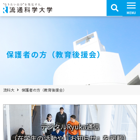
コ
ン
テ
MENU
ン
ツ
へ
移
動
保護者の方（教育後援会）
パンくずメニュー
流科大
保護者の方（教育後援会）
デジタルRyuka通信
（在学生の活動や『お知らせ』を掲載）