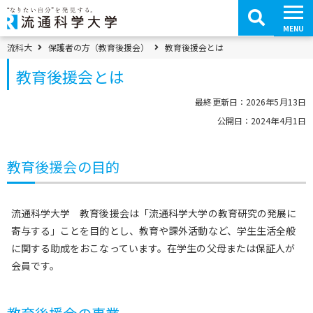
コ
ン
テ
MENU
ン
ツ
パンくずメニュー
流科大
保護者の方（教育後援会）
教育後援会とは
へ
移
教育後援会とは
動
最終更新日：2026年5月13日
公開日：2024年4月1日
教育後援会の目的
流通科学大学 教育後援会は「流通科学大学の教育研究の発展に
寄与する」ことを目的とし、教育や課外活動など、学生生活全般
に関する助成をおこなっています。在学生の父母または保証人が
会員です。