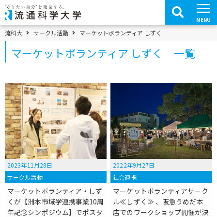
コ
ン
テ
MENU
ン
ツ
パンくずメニュー
流科大
サークル活動
マーケットボランティア しずく
へ
移
マーケットボランティア しずく 一覧
動
2023年11月28日
2022年9月27日
サークル活動
社会連携
マーケットボランティア・しず
マーケットボランティアサーク
くが【洲本市域学連携事業10周
ル≪しずく≫ 、阪急うめだ本
年記念シンポジウム】でポスタ
店でのワークショップ開催が決