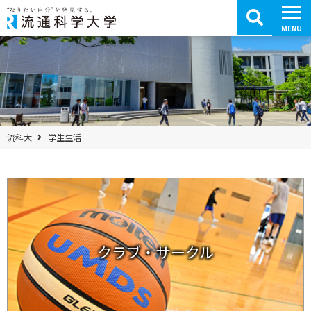
コ
ン
テ
MENU
ン
ツ
へ
移
動
パンくずメニュー
流科大
学生生活
クラブ・サークル