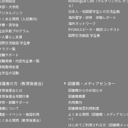
入試相談会
Multilingual Café（マルチリンガル カ
ェ）
学部・大学院
日本人・他国留学生との交流企画
デジタルパンフ
海外留学・研修 体験レポート
よくある質問（入試案内）
海外ネットワーク
学費・奨学金
RYUKAスピーチ・朗読コンテスト
社会共創プログラム
国際交流施設 学生寮
一人暮らし支援
国際交流施設 学生寮
クラブ一覧
就職サポート
就職実績・内定先企業一覧
資格取得支援
在学生の活動
保護者の方（教育後援会）
図書館・メディアセンター
教育後援会とは
図書館からのお知らせ
教育後援会年間行事
図書館概要
学修・就職サポート
利用案内
健康について
図書館相互利用制度
講座・イベント・施設利用
よくある質問（図書館・メディアセン
ー）
よくある質問（教育後援会）
はじめてご利用される方（図書館メン