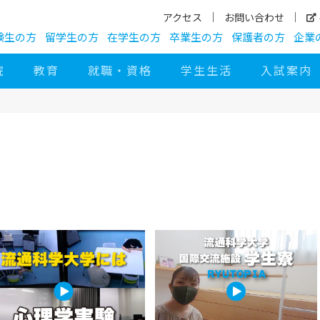
アクセス
お問い合わせ
験生の方
留学生の方
在学生の方
卒業生の方
保護者の方
企業
院
教育
就職・資格
学生生活
入試案内