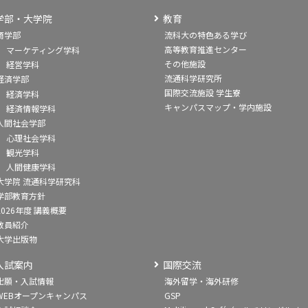
学部・大学院
教育
商学部
流科大の特色ある学び
高等教育推進センター
マーケティング学科
その他施設
経営学科
流通科学研究所
経済学部
国際交流施設 学生寮
経済学科
キャンパスマップ・学内施設
経済情報学科
人間社会学部
心理社会学科
観光学科
人間健康学科
大学院 流通科学研究科
学部教育方針
2026年度 講義概要
教員紹介
大学出版物
入試案内
国際交流
出願・入試情報
海外留学・海外研修
WEBオープンキャンパス
GSP