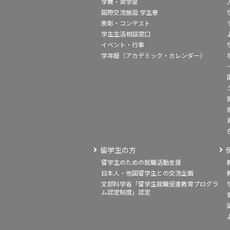
学費・奨学金
国際交流施設 学生寮
表彰・コンテスト
学生生活相談窓口
イベント・行事
学年暦（アカデミック・カレンダー）
留学生の方
留学生のための就職活動支援
日本人・他国留学生との交流企画
文部科学省「留学生就職促進教育プログラ
ム認定制度」認定