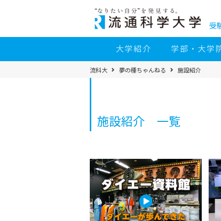
コ
ン
テ
ン
受
ツ
へ
移
大学紹介
学部・大学
動
パ
流科大
夢の種ちゃんねる
施設紹介
ン
く
ず
メ
ニ
ュ
ー
施設紹介 一覧