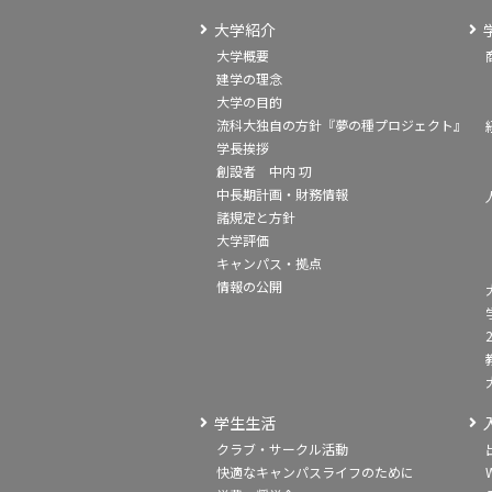
大学紹介
大学概要
建学の理念
大学の目的
流科大独自の方針『夢の種プロジェクト』
学長挨拶
創設者 中内 㓛
中長期計画・財務情報
諸規定と方針
大学評価
キャンパス・拠点
情報の公開
学生生活
クラブ・サークル活動
快適なキャンパスライフのために