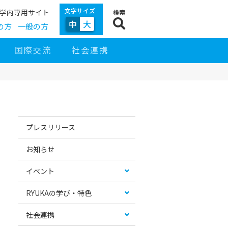
文字サイズ
学内専用サイト
検索
中
大
の方
一般の方
国際交流
社会連携
サ
イ
お
カ
ド
す
テ
プレスリリース
ナ
す
ゴ
ビ
め
リ
ゲ
コ
ー
お知らせ
ー
ン
リ
シ
テ
ス
ョ
ン
ト
イベント
ン
ツ
RYUKAの学び・特色
社会連携