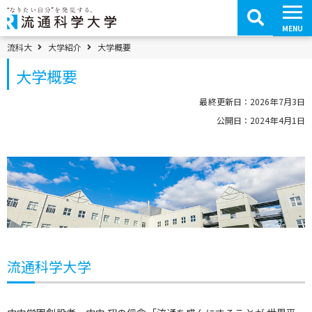
コ
ン
テ
MENU
ン
ツ
パンくずメニュー
流科大
大学紹介
大学概要
へ
移
大学概要
動
最終更新日：2026年7月3日
公開日：2024年4月1日
流通科学大学