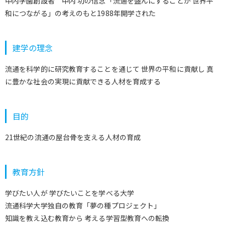
中内学園創設者 中内 㓛の信念「流通を盛んにすることが 世界平
和につながる」の考えのもと1988年開学された
建学の理念
流通を科学的に研究教育することを通じて 世界の平和に貢献し 真
に豊かな社会の実現に貢献できる人材を育成する
目的
21世紀の流通の屋台骨を支える人材の育成
教育方針
学びたい人が 学びたいことを学べる大学
流通科学大学独自の教育「夢の種プロジェクト」
知識を教え込む教育から 考える学習型教育への転換