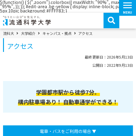
$(function() { $(".zoom").colorbox({ maxWidth: "90%", maxHeight:
"95%", }); }); #edit-area .bg-yellow { display: inline-block; padding:
コ
5px 10px; background: #FFFF83; }
MENU
ン
テ
ン
ツ
へ
パンくずメニュー
流科大
大学紹介
キャンパス・拠点
アクセス
移
動
アクセス
最終更新日：2026年5月13日
公開日：2022年9月13日
学園都市駅から徒歩7分。
構内駐車場あり！ 自動車通学ができる！
電車・バスをご利用の場合 ▼