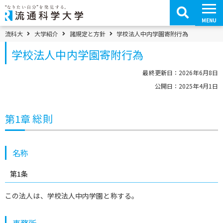
コ
ン
テ
MENU
ン
ツ
パンくずメニュー
流科大
大学紹介
諸規定と方針
学校法人中内学園寄附行為
へ
移
学校法人中内学園寄附行為
動
最終更新日：2026年6月8日
公開日：2025年4月1日
第1章 総則
名称
第1条
この法人は、学校法人中内学園と称する。
事務所