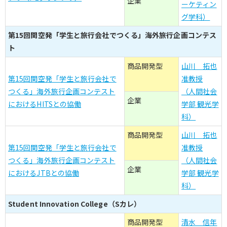
企業
ーケティン
グ学科）
第15回関空発「学生と旅行会社でつくる」海外旅行企画コンテス
ト
商品開発型
山川 拓也
第15回関空発「学生と旅行会社で
准教授
つくる」海外旅行企画コンテスト
（人間社会
企業
におけるHITSとの協働
学部 観光学
科）
商品開発型
山川 拓也
第15回関空発「学生と旅行会社で
准教授
つくる」海外旅行企画コンテスト
（人間社会
企業
におけるJTBとの協働
学部 観光学
科）
Student Innovation College（Sカレ）
商品開発型
清水 信年