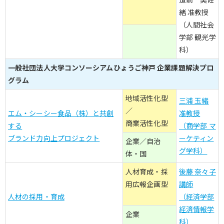
緒 准教授
（人間社会
学部 観光学
科）
一般社団法人大学コンソーシアムひょうご神戸 企業課題解決プロ
グラム
地域活性化型
三浦 玉緒
／
エム・シーシー食品（株）と共創
准教授
商業活性化型
する
（商学部 マ
ブランド力向上プロジェクト
ーケティン
企業／自治
グ学科）
体・国
人材育成・採
後藤 奈々子
用広報企画型
講師
人材の採用・育成
（経済学部
経済情報学
企業
科）