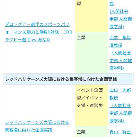
型
授
(人間社会
学部 人間健
プロラグビー選手のスポーツパフ
康学科)
ォーマンス能力と勝負!!対決：プロ
企業
山本 隼年
ラグビー選手 vs. あなた
准教授
（人間社会
学部 人間健
康学科）
レッドハリケーンズ大阪における集客増に向けた企画実践
イベント企画
山口 志郎
型／イベント
教授
支援・運営型
（人間社会
学部 人間健
康学科）
レッドハリケーンズ大阪における
集客増に向けた企画実践
企業
青山 将己