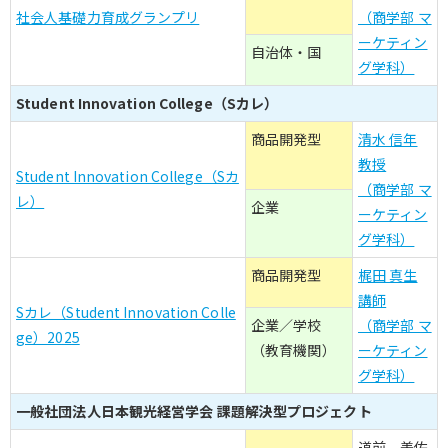
社会人基礎力育成グランプリ
（商学部 マ
ーケティン
自治体・国
グ学科）
Student Innovation College（Sカレ）
商品開発型
清水 信年
教授
Student Innovation College（Sカ
（商学部 マ
レ）
企業
ーケティン
グ学科）
商品開発型
梶田 真生
講師
Sカレ（Student Innovation Colle
企業／学校
（商学部 マ
ge）2025
（教育機関）
ーケティン
グ学科）
一般社団法人日本観光経営学会 課題解決型プロジェクト
道前 美佐