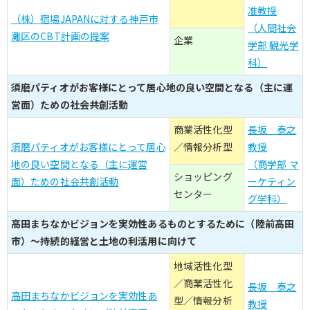
准教授
（株）宿場JAPANに対する神戸市
（人間社会
灘区のCBT計画の提案
企業
学部 観光学
科）
須磨パティオがお客様にとって居心地の良い空間となる（主に運
営面）ための社会共創活動
商業活性化型
長坂 泰之
須磨パティオがお客様にとって居心
／情報分析型
教授
地の良い空間となる（主に運営
（商学部 マ
ショッピング
面）ための社会共創活動
ーケティン
センター
グ学科）
高田まちなかビジョンを実効性あるものとするために（陸前高田
市）～持続的経営と土地の利活用に向けて
地域活性化型
／商業活性化
長坂 泰之
高田まちなかビジョンを実効性あ
型／情報分析
教授