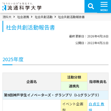
コ
ン
テ
MENU
ン
ツ
パンくずメニュー
流科大
社会連携
社会共創活動
社会共創活動報告書
へ
移
社会共創活動報告書
動
最終更新日：2026年4月16日
公開日：2022年4月21日
2025年度
活動分類
企画名
指導教員名
連携先
第9回神戸学生イノベーターズ・グランプリ（I-1グランプリ）
イベント企画
白 貞壬 教
型
授