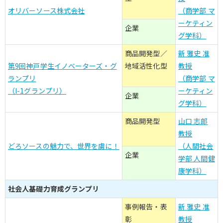
オリバーソース株式会社
（商学部 マ
ーケティン
企業
グ学科）
商品開発型／
新 雅史 准
第9回神戸学生イノベーターズ・グ
地域活性化型
教授
ランプリ
（商学部 マ
（I-1グランプリ）
ーケティン
企業
グ学科）
商品開発型
山口 志郎
教授
どろソースの魅力で、世界を虜に！
（人間社会
企業
学部 人間健
康学科）
社会人基礎力育成グランプリ
事例報告・表
新 雅史 准
彰
教授