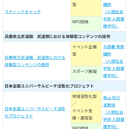
型
講師
スティックキャッチ
（人間社会
学部 人間健
NPO団体
康学科）
兵庫県立武道館 武道祭における体験型コンテンツの提供
イベント企画
与那覇 秀勲
型
講師
兵庫県立武道館 武道祭における
（人間社会
体験型コンテンツの提供
学部 人間健
スポーツ施設
康学科）
日本全国ユニバーサルビーチ活性化プロジェクト
地域活性化型
青山 将己
／
准教授
日本全国ユニバーサルビーチ活性
イベント支
（人間社会
化プロジェクト
援・運営型
学部 人間健
康学科）
NPO団体