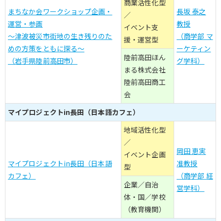
商業活性化型
まちなか会ワークショップ企画・
長坂 泰之
／
運営・参画
教授
イベント支
～津波被災市街地の生き残りのた
（商学部 マ
援・運営型
めの方策をともに探る～
ーケティン
陸前高田ほん
（岩手県陸前高田市）
グ学科）
まる株式会社
陸前高田商工
会
マイプロジェクトin長田（日本語カフェ）
地域活性化型
／
岡田 恵実
イベント企画
マイプロジェクトin長田（日本語
准教授
型
カフェ）
（商学部 経
企業／自治
営学科）
体・国／学校
（教育機関）