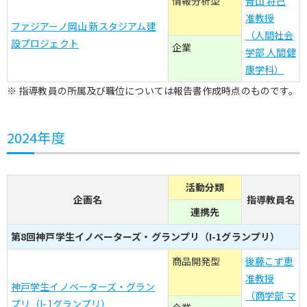
情報分析型
青山 将己
准教授
ファジアーノ岡山 新スタジアム建
（人間社会
設プロジェクト
企業
学部 人間健
康学科）
※ 指導教員の所属及び職位については報告書作成時点のものです。
2024年度
活動分類
企画名
指導教員名
連携先
第8回神戸学生イノベーターズ・グランプリ（I-1グランプリ）
商品開発型
後藤こず恵
准教授
神戸学生イノベーターズ・グラン
（商学部 マ
プリ（I-1グランプリ）