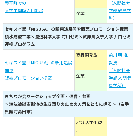
琴平町での
（人間社会
大学生関係人口創出
学部 観光学
企業
科）
セキスイ畳「MIGUSA」の新用途展開や販売プロモーション提案
積水成型工業×流通科学大学 前川ゼミ×武庫川女子大学 井口ゼミ
連携プログラム
商品開発型
前川 明 准
セキスイ畳「MIGUSA」の新用途展
教授
開や
（人間社会
企業
販売プロモーション提案
学部 人間健
康学科）
まちなか会ワークショップ企画・運営・参画
～津波被災市街地の生き残りのための方策をともに探る～（岩手
県陸前高田市）
地域活性化型
／