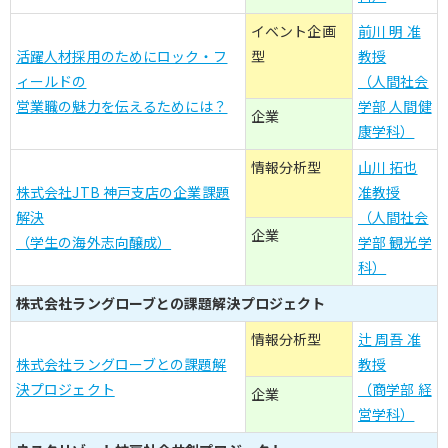
イベント企画
前川 明 准
活躍人材採用のためにロック・フ
型
教授
ィールドの
（人間社会
営業職の魅力を伝えるためには？
学部 人間健
企業
康学科）
情報分析型
山川 拓也
株式会社JTB 神戸支店の企業課題
准教授
解決
（人間社会
企業
（学生の海外志向醸成）
学部 観光学
科）
株式会社ラングローブとの課題解決プロジェクト
情報分析型
辻 周吾 准
株式会社ラングローブとの課題解
教授
決プロジェクト
（商学部 経
企業
営学科）