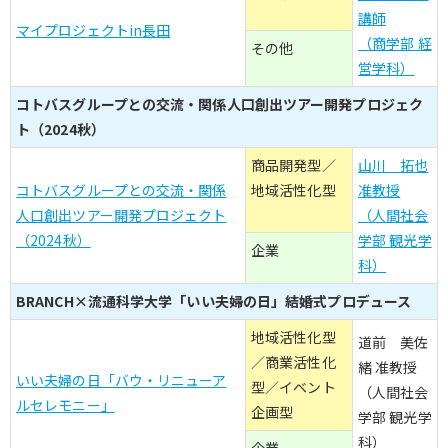
講師
マイプロジェクトin長田
（商学部 経
その他
営学科）
コトバスグループとの交流・関係人口創出ツアー開発プロジェク
ト（2024秋）
商品開発型／
山川 拓也
コトバスグループとの交流・関係
地域活性化型
准教授
人口創出ツアー開発プロジェクト
（人間社会
（2024秋）
学部 観光学
企業
科）
BRANCH×流通科学大学「いい夫婦の日」結婚式プロデュース
地域活性化型
道前 美佐
／商業活性化
緒 准教授
いい夫婦の日「バウ・リニューア
型／イベント
（人間社会
ルセレモニー」
企画型
学部 観光学
科）
企業