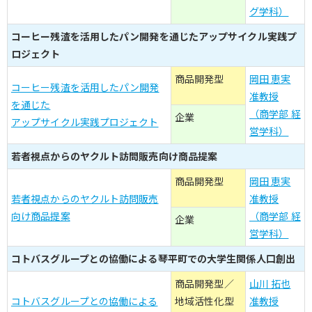
グ学科）
コーヒー残渣を活用したパン開発を通じたアップサイクル実践プ
ロジェクト
商品開発型
岡田 恵実
コーヒー残渣を活用したパン開発
准教授
を通じた
（商学部 経
企業
アップサイクル実践プロジェクト
営学科）
若者視点からのヤクルト訪問販売向け商品提案
商品開発型
岡田 恵実
若者視点からのヤクルト訪問販売
准教授
向け商品提案
（商学部 経
企業
営学科）
コトバスグループとの協働による琴平町での大学生関係人口創出
商品開発型／
山川 拓也
コトバスグループとの協働による
地域活性化型
准教授