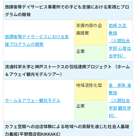
放課後等デイサービス事業所での子ども支援における実践とプロ
グラムの開発
支援内容の企
岩崎 久志
画提案
教授
放課後等デイサービスにおける支
（人間社会
援プログラムの開発
学部 心理社
企業
会学科）
流通科学大学と神戸ストークスの包括連携プロジェクト （ホーム
＆アウェイ観光モデルツアー）
地域活性化型
金 承珠 准
教授
ホーム＆アウェー観光モデル
（人間社会
企業
学部 観光学
科）
カフェ空間への出店体験による地域への貢献を通じた社会人基礎
力養成(平野商店街KIKKAKE）