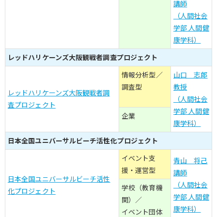
講師
（人間社会
学部 人間健
康学科）
レッドハリケーンズ大阪観戦者調査プロジェクト
情報分析型／
山口 志郎
調査型
教授
レッドハリケーンズ大阪観戦者調
（人間社会
査プロジェクト
学部 人間健
企業
康学科）
日本全国ユニバーサルビーチ活性化プロジェクト
イベント支
青山 将己
援・運営型
講師
日本全国ユニバーサルビーチ活性
（人間社会
学校（教育機
化プロジェクト
学部 人間健
関）／
康学科）
イベント団体