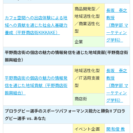
商品開発型／
長坂 泰之
地域活性化型
カフェ空間への出店体験による地
教授
／商業活性化
域への貢献を通じた社会人基礎力
（商学部 マ
型
養成（平野商店街KIKKAKE）
ーケティン
グ学科）
企業
平野商店街の個店の魅力の情報発信を通じた地域貢献(平野商店街
振興組合）
地域活性化型
長坂 泰之
平野商店街の個店の魅力の情報発
／IT活用支援
教授
信を通じた地域貢献（平野商店街
型
（商学部 マ
振興組合）
ーケティン
商店街
グ学科）
プロラグビー選手のスポーツパフォーマンス能力と勝負!! プロラ
グビー選手 vs. あなた
イベント企画
関 和俊 教