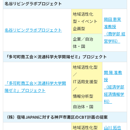
名谷リビングラボプロジェクト
地域活性化
岡田 恵実
型・イベント
准教授
企画型
名谷リビングラボプロジェクト
（商学部 経
企業／自治
営学科）
体・国
「多可町商工会×流通科学大学関陽ゼミ」プロジェクト
地域活性化型
関 陽 准教
／
授
IT活用支援型
「多可町商工会×流通科学大学関
（経済学部
／
陽ゼミ」プロジェクト
経済情報学
情報分析型
科）
自治体・国
（株）宿場JAPANに対する神戸市灘区のCBT計画の提案
地域活性化型
山川 拓也