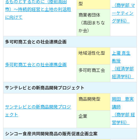
るものとするために（陸前高田
型
（商学部 マ
市）～持続的経営と土地の利活用
ーケティン
商業者団体
に向けて
グ学科）
（高田まちな
か会）
多可町商工会との社会連携企画
地域活性化型
上瀧 真生
教授
多可町商工会との社会連携企画
（経済学部
多可町商工会
経済学科）
サンテレビとの新商品開発プロジェクト
商品開発型
岡田 恵実
サンテレビとの新商品開発プロジ
講師
ェクト
（商学部 経
企業
営学科）
シンコー食産共同開発商品の販売促進企画立案