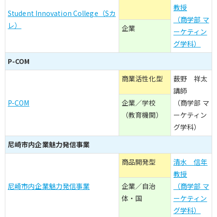
教授
Student Innovation College（Sカ
（商学部 マ
レ）
企業
ーケティン
グ学科）
P-COM
商業活性化型
薮野 祥太
講師
P-COM
企業／学校
（商学部 マ
（教育機関）
ーケティン
グ学科）
尼崎市内企業魅力発信事業
商品開発型
清水 信年
教授
尼崎市内企業魅力発信事業
企業／自治
（商学部 マ
体・国
ーケティン
グ学科）