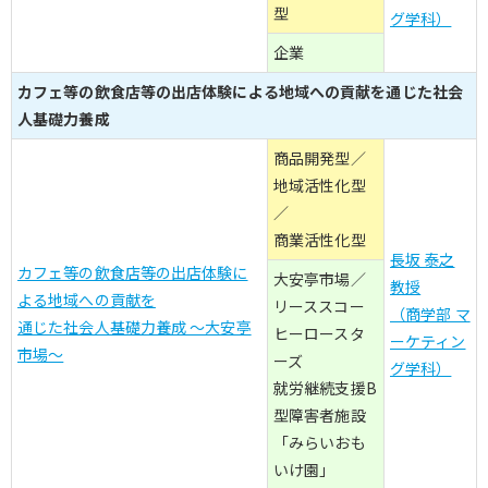
型
グ学科）
企業
カフェ等の飲食店等の出店体験による地域への貢献を通じた社会
人基礎力養成
商品開発型／
地域活性化型
／
商業活性化型
長坂 泰之
カフェ等の飲食店等の出店体験に
大安亭市場／
教授
よる地域への貢献を
リーススコー
（商学部 マ
通じた社会人基礎力養成 ～大安亭
ヒーロースタ
ーケティン
市場～
ーズ
グ学科）
就労継続支援B
型障害者施設
「みらいおも
いけ園」