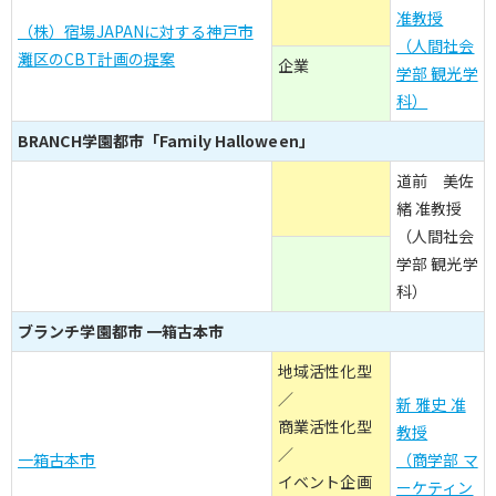
准教授
（株）宿場JAPANに対する神戸市
（人間社会
灘区のCBT計画の提案
企業
学部 観光学
科）
BRANCH学園都市「Family Halloween」
道前 美佐
緒 准教授
（人間社会
学部 観光学
科）
ブランチ学園都市 一箱古本市
地域活性化型
／
新 雅史 准
商業活性化型
教授
／
一箱古本市
（商学部 マ
イベント企画
ーケティン