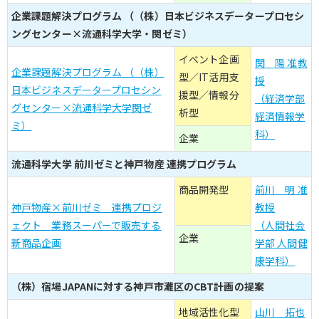
企業課題解決プログラム （（株）日本ビジネスデータープロセシ
ングセンター×流通科学大学・関ゼミ）
イベント企画
関 陽 准教
企業課題解決プログラム （（株）
型／IT活用支
授
日本ビジネスデータープロセシン
援型／情報分
（経済学部
グセンター×流通科学大学関ゼ
析型
経済情報学
ミ）
科）
企業
流通科学大学 前川ゼミと神戸物産 連携プログラム
商品開発型
前川 明 准
神戸物産×前川ゼミ 連携プロジ
教授
ェクト 業務スーパーで販売する
（人間社会
企業
新商品企画
学部 人間健
康学科）
（株）宿場JAPANに対する神戸市灘区のCBT計画の提案
地域活性化型
山川 拓也