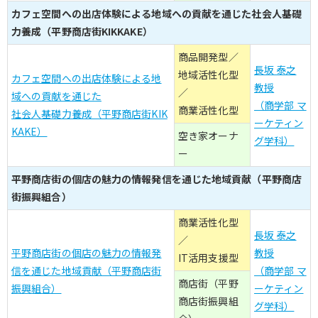
カフェ空間への出店体験による地域への貢献を通じた社会人基礎
力養成（平野商店街KIKKAKE）
商品開発型／
長坂 泰之
地域活性化型
カフェ空間への出店体験による地
教授
／
域への貢献を通じた
（商学部 マ
商業活性化型
社会人基礎力養成（平野商店街KIK
ーケティン
KAKE）
空き家オーナ
グ学科）
ー
平野商店街の個店の魅力の情報発信を通じた地域貢献（平野商店
街振興組合）
商業活性化型
長坂 泰之
／
平野商店街の個店の魅力の情報発
教授
IT活用支援型
信を通じた地域貢献（平野商店街
（商学部 マ
商店街（平野
振興組合）
ーケティン
商店街振興組
グ学科）