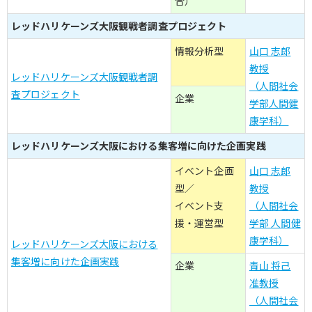
合）
レッドハリケーンズ大阪観戦者調査プロジェクト
情報分析型
山口 志郎
教授
レッドハリケーンズ大阪観戦者調
（人間社会
査プロジェクト
企業
学部人間健
康学科）
レッドハリケーンズ大阪における集客増に向けた企画実践
イベント企画
山口 志郎
型／
教授
イベント支
（人間社会
援・運営型
学部 人間健
康学科）
レッドハリケーンズ大阪における
集客増に向けた企画実践
企業
青山 将己
准教授
（人間社会