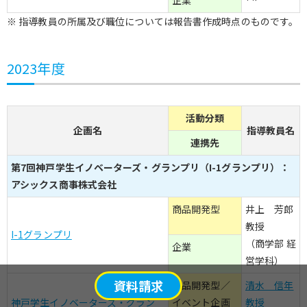
※ 指導教員の所属及び職位については報告書作成時点のものです。
2023年度
活動分類
企画名
指導教員名
連携先
第7回神戸学生イノベーターズ・グランプリ（I-1グランプリ）：
アシックス商事株式会社
商品開発型
井上 芳郎
教授
I-1グランプリ
（商学部 経
企業
営学科）
資料請求
商品開発型／
清水 信年
神戸学生イノベーターズ・グラン
イベント企画
教授