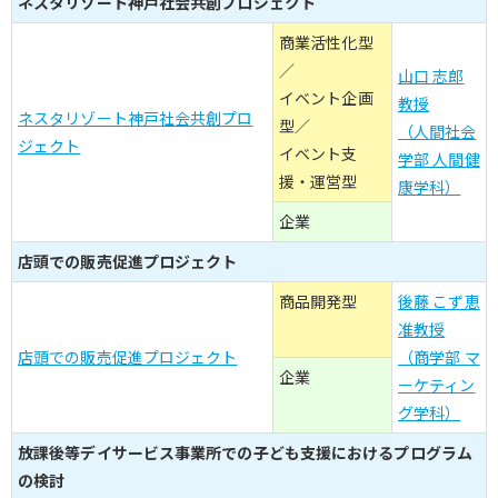
ネスタリゾート神戸社会共創プロジェクト
商業活性化型
／
山口 志郎
イベント企画
教授
ネスタリゾート神戸社会共創プロ
型／
（人間社会
ジェクト
イベント支
学部 人間健
援・運営型
康学科）
企業
店頭での販売促進プロジェクト
商品開発型
後藤 こず恵
准教授
店頭での販売促進プロジェクト
（商学部 マ
企業
ーケティン
グ学科）
放課後等デイサービス事業所での子ども支援におけるプログラム
の検討