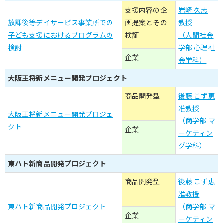
支援内容の企
岩崎 久志
放課後等デイサービス事業所での
画提案とその
教授
子ども支援におけるプログラムの
検証
（人間社会
検討
学部 心理社
企業
会学科）
大阪王将新メニュー開発プロジェクト
商品開発型
後藤 こず恵
准教授
大阪王将新メニュー開発プロジェ
（商学部 マ
クト
企業
ーケティン
グ学科）
東ハト新商品開発プロジェクト
商品開発型
後藤 こず恵
准教授
東ハト新商品開発プロジェクト
（商学部 マ
企業
ーケティン