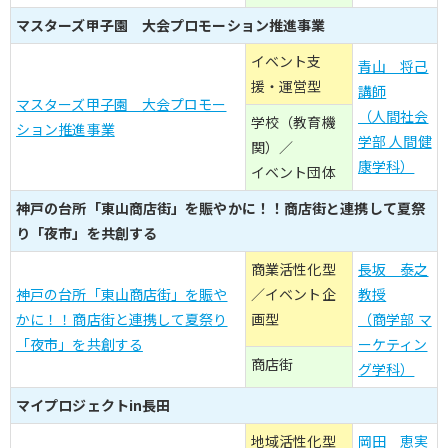
マスターズ甲子園 大会プロモーション推進事業
イベント支
青山 将己
援・運営型
講師
マスターズ甲子園 大会プロモー
（人間社会
学校（教育機
ション推進事業
学部 人間健
関）／
康学科）
イベント団体
神戸の台所「東山商店街」を賑やかに！！商店街と連携して夏祭
り「夜市」を共創する
商業活性化型
長坂 泰之
神戸の台所「東山商店街」を賑や
／イベント企
教授
かに！！商店街と連携して夏祭り
画型
（商学部 マ
「夜市」を共創する
ーケティン
商店街
グ学科）
マイプロジェクトin長田
地域活性化型
岡田 恵実