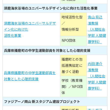
須磨海水浴場のユニバーサルデザイン化に向けた活性化事業
地域活性化型
青山 将己
須磨海水浴場のユニバーサルデザ
／
准教授
イン化に向けた
情報分析型
（人間社会
活性化事業
学部 人間健
NPO団体
康学科）
兵庫県播磨町の中学生運動部員を対象とした心理的支援
播磨町との包
内田 遼介
括連携協定に
准教授
基づく活動
兵庫県播磨町の中学生運動部員を
（人間社会
対象とした心理的支援
学校（教育機
学部 人間健
関）／NPO団
康学科）
体
ファジアーノ岡山 新スタジアム建設プロジェクト