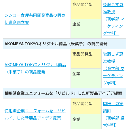
商品開発型
後藤こず恵
准教授
シンコー食産共同開発商品の販売
（商学部 マ
促進企画立案
企業
ーケティン
グ学科）
AKOMEYA TOKYOオリジナル商品（米菓子）の商品開発
商品開発型
後藤こず恵
准教授
AKOMEYA TOKYOオリジナル商品
（商学部 マ
（米菓子）の商品開発
企業
ーケティン
グ学科）
使用済企業ユニフォームを「リビルド」した新製品アイデア提案
商品開発型
岡田 恵実
使用済企業ユニフォームを「リビ
講師
ルド」した新製品アイデア提案
（商学部 経
企業
営学科）