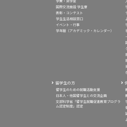
学費・奨学金
国際交流施設 学生寮
表彰・コンテスト
学生生活相談窓口
イベント・行事
学年暦（アカデミック・カレンダー）
留学生の方
留学生のための就職活動支援
日本人・他国留学生との交流企画
文部科学省「留学生就職促進教育プログラ
ム認定制度」認定