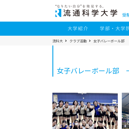
コ
ン
テ
ン
受
ツ
へ
移
大学紹介
学部・大学
動
パ
流科大
クラブ活動
女子バレーボール部
ン
く
ず
メ
ニ
ュ
ー
女子バレーボール部 