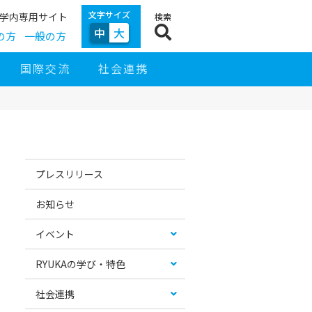
文字サイズ
学内専用サイト
検索
中
大
の方
一般の方
国際交流
社会連携
サ
イ
お
カ
ド
す
テ
プレスリリース
ナ
す
ゴ
ビ
め
リ
ゲ
コ
ー
お知らせ
ー
ン
リ
シ
テ
ス
ョ
ン
ト
イベント
ン
ツ
RYUKAの学び・特色
社会連携