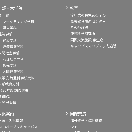
学部・大学院
教育
商学部
流科大の特色ある学び
高等教育推進センター
マーケティング学科
その他施設
経営学科
流通科学研究所
経済学部
国際交流施設 学生寮
経済学科
キャンパスマップ・学内施設
経済情報学科
人間社会学部
心理社会学科
観光学科
人間健康学科
大学院 流通科学研究科
学部教育方針
2026年度 講義概要
教員紹介
大学出版物
入試案内
国際交流
出願・入試情報
海外留学・海外研修
WEBオープンキャンパス
GSP