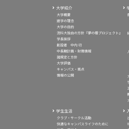
大学紹介
大学概要
建学の理念
大学の目的
流科大独自の方針『夢の種プロジェクト』
学長挨拶
創設者 中内 㓛
中長期計画・財務情報
諸規定と方針
大学評価
キャンパス・拠点
情報の公開
学生生活
クラブ・サークル活動
快適なキャンパスライフのために