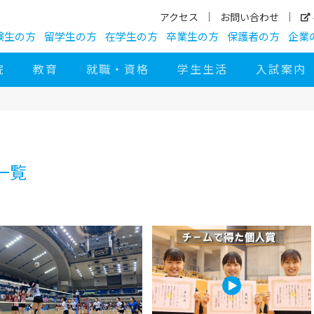
アクセス
お問い合わせ
験生の方
留学生の方
在学生の方
卒業生の方
保護者の方
企業
院
教育
就職・資格
学生生活
入試案内
一覧