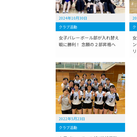
2024年10月30日
2
クラブ活動
ク
女子バレーボール部が入れ替え
女
戦に勝利！ 念願の２部昇格へ
ン
リ
2022年5月23日
クラブ活動