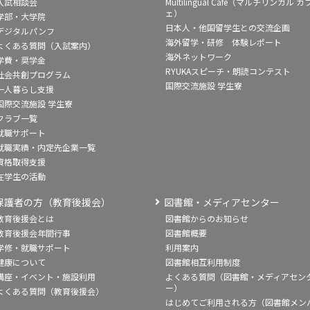
入試相談会
Multilingual Café（マルチリンガル カ
ェ）
学部・大学院
日本人・他国留学生との交流企画
デジタルパンフ
海外留学・研修 体験レポート
よくある質問（入試案内）
海外ネットワーク
学費・奨学金
RYUKAスピーチ・朗読コンテスト
社会共創プログラム
国際交流施設 学生寮
一人暮らし支援
国際交流施設 学生寮
クラブ一覧
就職サポート
就職実績・内定先企業一覧
資格取得支援
在学生の活動
保護者の方（教育後援会）
図書館・メディアセンター
教育後援会とは
図書館からのお知らせ
教育後援会年間行事
図書館概要
学修・就職サポート
利用案内
健康について
図書館相互利用制度
講座・イベント・施設利用
よくある質問（図書館・メディアセン
ー）
よくある質問（教育後援会）
はじめてご利用される方（図書館メン