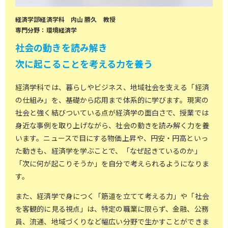
学部共通科目
企業論特別講義
特別講義（プロデュース論）
経済学部経済学科 内山 勝久 教授
専門分野：環境経済学
経済特別演習Ⅰ
経済特別演習Ⅱ
社会の動きを読み解き
研究演習Ⅱ など
次に起こることを考える力を養う
マクロ経済学
財政学
経済学科では、暮らしやビジネス、地域社会を支える「経済
金融論
公共政策論
の仕組み」を、基礎から応用まで体系的に学びます。現実の
地域情報処理
経済情報処理Ⅰ
社会と強く結びついている点が経済学の面白さで、授業では
身近な事例を取り上げながら、社会の動きを読み解く力を養
地域経済論
国際経済論
学科専門科目
います。ニュースで目にする物価上昇や、円安・円高といっ
海外経済事情
医療経済論
た動きも、経済学を学ぶことで、「なぜ起きているのか」
「次に何が起こりそうか」を自分で考えられるようになりま
公共経済論
国際金融論
す。
環境経済論
金融政策論
また、経済学で身につく「筋道を立てて考える力」や「社会
産業経済
を客観的に見る視点」は、特定の職業に限らず、金融、公務
員、流通、地域づくりなど幅広い分野で生かすことができま
4年生