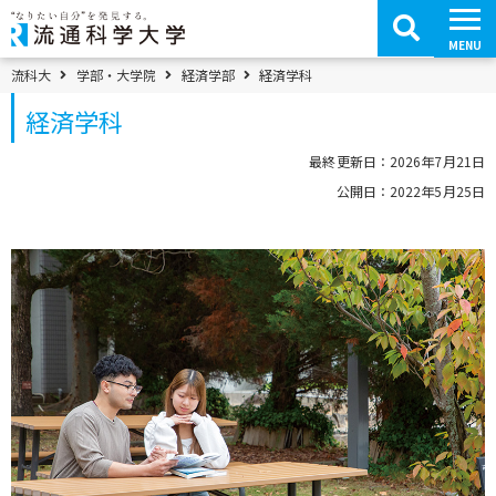
コ
ン
テ
MENU
ン
ツ
パンくずメニュー
流科大
学部・大学院
経済学部
経済学科
へ
移
経済学科
動
最終更新日：2026年7月21日
公開日：2022年5月25日