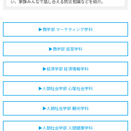
い、家族みんなで話し合える防災知識などを紹介。
行政学
経済情報処理Ⅰ
データでみる現代経済
公共経済論
学科専門科目
労働経済論
地方行政論
▶商学部 マーケティング学科
計量経済分析
統計データ分析
▶商学部 経営学科
社会経済分析
地域再生論
防災まちづくり論
▶経済学部 経済情報学科
4年生
学部共通科目
研究演習Ⅲ
卒業論文
公務員特別演習Ⅵ
▶人間社会学部 心理社会学科
▶人間社会学部 観光学科
▶人間社会学部 人間健康学科