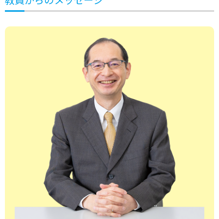
基礎能力
基礎能力
（コミュニケーションの基礎）
（新聞を読む
倫理学
言語と社会
教養科目
健康科学
リーダシップ養成A
キャリア科目
キャリア入門
ビジネス文書実
学部共通科目
ミクロ経済学
地域まちづくり
学科専門科目
政治学
情報倫理
現代経済コース
経済学の知識で、人が幸せに暮らせる社会を創る
2年生・3年生
キャリア科目
キャリア基礎論
キャリア実践論
オ
基礎統計学
経済数学
公務員特別演習Ⅱ
公務員特別演習Ⅲ