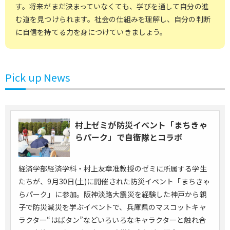
す。将来がまだ決まっていなくても、学びを通して自分の進
学部共通科目
研究演習Ⅲ
卒業論文
公務員特別演習Ⅵ
む道を見つけられます。社会の仕組みを理解し、自分の判断
地域まちづくりコース
に自信を持てる力を身につけていきましょう。
経済の視点で、地域に住みやすさと活力を与える
Pick up News
2年生・3年生
キャリア科目
キャリア基礎論
キャリア実践論
基礎統計学
経済数学
村上ゼミが防災イベント「まちきゃ
公務員特別演習Ⅱ
公務員特別演習Ⅲ
らパーク」で自衛隊とコラボ
学部共通科目
企業論特別講義
特別講義（プロデュース論）
経済学部経済学科・村上友章准教授のゼミに所属する学生
経済特別演習Ⅰ
経済特別演習Ⅱ
たちが、9月30日(土)に開催された防災イベント「まちきゃ
研究演習Ⅱ など
らパーク」に参加。阪神淡路大震災を経験した神戸から親
マクロ経済学
財政学
子で防災減災を学ぶイベントで、兵庫県のマスコットキャ
ラクター“はばタン”などいろいろなキャラクターと触れ合
公共政策論
地域経済論