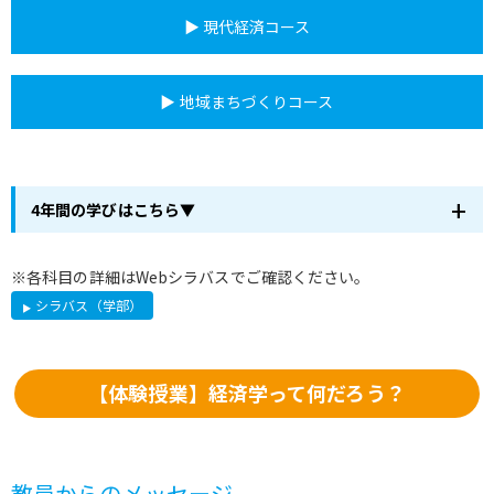
▶ 現代経済コース
▶ 地域まちづくりコース
4年間の学びはこちら▼
全コース共通
※各科目の詳細はWebシラバスでご確認ください。
シラバス（学部）
1
全学基幹科目
自己発見とキャリア開発A
【体験授業】経済学って何だろう？
流通科学入門
経済学入門
デジタル社会の基礎知識
企業会計入門
全学基礎科目
教員からのメッセージ