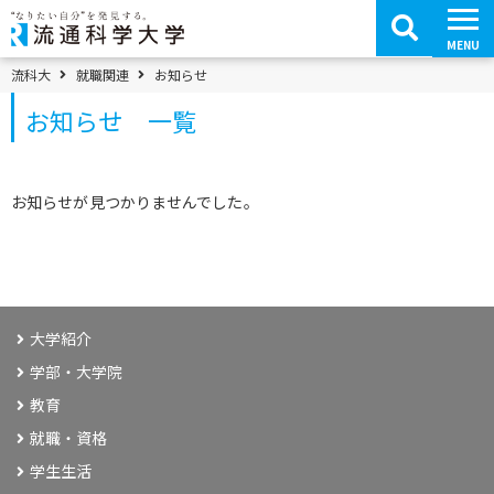
コ
ン
テ
MENU
ン
ツ
パンくずメニュー
流科大
就職関連
お知らせ
へ
移
お知らせ 一覧
動
お知らせが見つかりませんでした。
大学紹介
学部・大学院
教育
就職・資格
学生生活