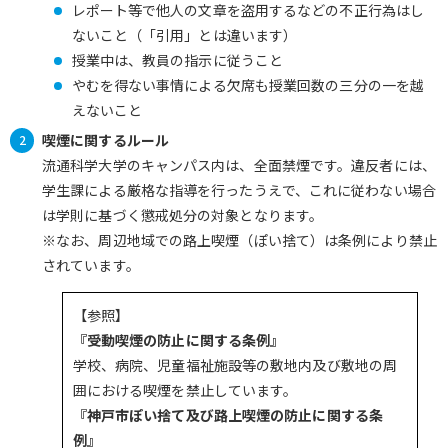
レポート等で他人の文章を盗用するなどの不正行為はし
ないこと（「引用」とは違います）
授業中は、教員の指示に従うこと
やむを得ない事情による欠席も授業回数の三分の一を越
えないこと
喫煙に関するルール
流通科学大学のキャンパス内は、全面禁煙です。違反者には、
学生課による厳格な指導を行ったうえで、これに従わない場合
は学則に基づく懲戒処分の対象となります。
※なお、周辺地域での路上喫煙（ぽい捨て）は条例により禁止
されています。
【参照】
『受動喫煙の防止に関する条例』
学校、病院、児童福祉施設等の敷地内及び敷地の周
囲における喫煙を禁止しています。
『神戸市ぽい捨て及び路上喫煙の防止に関する条
例』