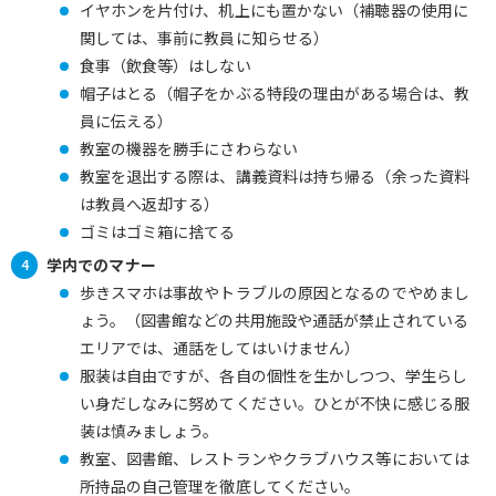
イヤホンを片付け、机上にも置かない（補聴器の使用に
関しては、事前に教員に知らせる）
食事（飲食等）はしない
帽子はとる（帽子をかぶる特段の理由がある場合は、教
員に伝える）
教室の機器を勝手にさわらない
教室を退出する際は、講義資料は持ち帰る（余った資料
は教員へ返却する）
ゴミはゴミ箱に捨てる
学内でのマナー
歩きスマホは事故やトラブルの原因となるのでやめまし
ょう。（図書館などの共用施設や通話が禁止されている
エリアでは、通話をしてはいけません）
服装は自由ですが、各自の個性を生かしつつ、学生らし
い身だしなみに努めてください。ひとが不快に感じる服
装は慎みましょう。
教室、図書館、レストランやクラブハウス等においては
所持品の自己管理を徹底してください。