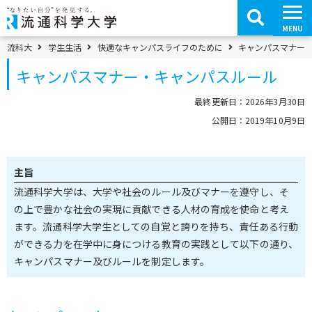
コ
ン
テ
MENU
ン
ツ
パンくずメニュー
流科大
学生生活
快適なキャンパスライフのために
キャンパスマナー
へ
移
キャンパスマナー・キャンパスルール
動
最終更新日：2026年3月30日
公開日：2019年10月9日
主旨
流通科学大学は、大学や社会のルール及びマナーを遵守し、そ
の上で豊かな社会の実現に貢献できる人材の育成を使命と考え
ます。流通科学大学生としての自覚と誇りを持ち、責任ある行動
ができる力を在学中に身につける教育の実践として以下の通り、
キャンパスマナー及びルールを制定します。