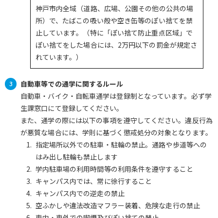
神戸市内全域（道路、広場、公園その他の公共の場
所）で、たばこの吸い殻や空き缶等のぽい捨てを禁
止しています。（特に「ぽい捨て防止重点区域」で
ぽい捨てをした場合には、2万円以下の罰金が規定さ
れています。）
自動車等での通学に関するルール
自動車・バイク・自転車通学は登録制となっています。必ず学
生課窓口にて登録してください。
また、通学の際には以下の事項を遵守してください。違反行為
が悪質な場合には、学則に基づく懲戒処分の対象となります。
指定場所以外での駐車・駐輪の禁止。通路や歩道等への
はみ出し駐輪も禁止します
学内駐車場の利用時間等の利用条件を遵守すること
キャンパス内では、常に徐行すること
キャンパス内での逆走の禁止
空ふかしや違法改造マフラー装着、危険な走行の禁止
車内・車外での喫煙及びぽい捨ての禁止