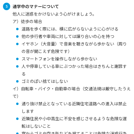
通学中のマナーについて
他人に迷惑をかけないよう心がけましょう。
ア）徒歩の場合
道路を歩く際には、横に広がらないように心がける
他の歩行者や車両に対しては譲り合いの心を持つ
イヤホン（大音量）で音楽を聴きながら歩かない（周り
の音が聞こえず危険です）
スマートフォンを操作しながら歩かない
人や停車している車にぶつかった場合はきちんと謝罪す
る
ゴミのぽい捨てはしない
イ）自転車・バイク・自動車の場合（交通法規は厳守したうえ
で）
通り抜け禁止となっている近隣住宅道路への進入は禁止
します
近隣住民や小中高生に不安を感じさせるような危険な運
転はしないこと
窓からゴミや空き缶などを捨てることは危険な迷惑行為