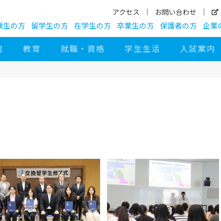
アクセス
お問い合わせ
験生の方
留学生の方
在学生の方
卒業生の方
保護者の方
企業
院
教育
就職・資格
学生生活
入試案内