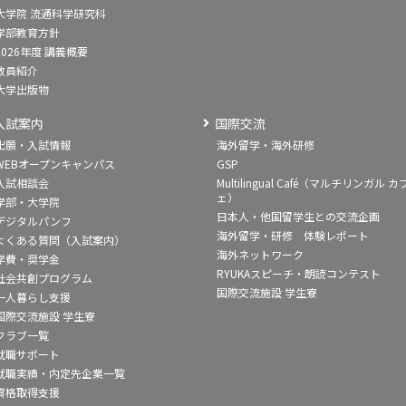
大学院 流通科学研究科
学部教育方針
2026年度 講義概要
教員紹介
大学出版物
入試案内
国際交流
出願・入試情報
海外留学・海外研修
WEBオープンキャンパス
GSP
入試相談会
Multilingual Café（マルチリンガル カ
ェ）
学部・大学院
日本人・他国留学生との交流企画
デジタルパンフ
海外留学・研修 体験レポート
よくある質問（入試案内）
海外ネットワーク
学費・奨学金
RYUKAスピーチ・朗読コンテスト
社会共創プログラム
国際交流施設 学生寮
一人暮らし支援
国際交流施設 学生寮
クラブ一覧
就職サポート
就職実績・内定先企業一覧
資格取得支援