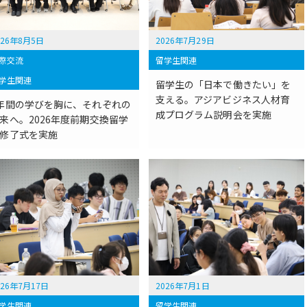
026年8月5日
2026年7月29日
際交流
留学生関連
学生関連
留学生の「日本で働きたい」を
支える。アジアビジネス人材育
年間の学びを胸に、それぞれの
成プログラム説明会を実施
来へ。2026年度前期交換留学
修了式を実施
026年7月17日
2026年7月1日
学生関連
留学生関連