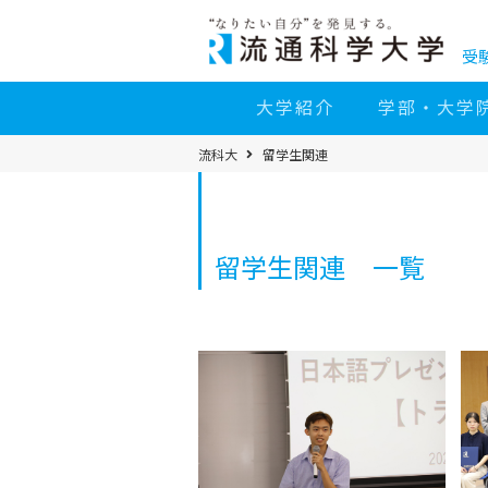
コ
ン
テ
ン
受
ツ
へ
移
大学紹介
学部・大学
動
パ
流科大
留学生関連
ン
く
ず
メ
ニ
ュ
ー
留学生関連 一覧