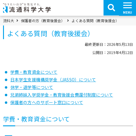
コ
ン
テ
MENU
ン
ツ
パンくずメニュー
流科大
保護者の方（教育後援会）
よくある質問（教育後援会）
へ
移
よくある質問（教育後援会）
動
最終更新日：2026年5月13日
公開日：2019年4月12日
学費・教育資金について
日本学生支援機構奨学金（JASSO）について
休学・退学等について
兄弟姉妹入学奨学金・教育後援会費還付制度について
保護者の方へのサポート窓口について
学費・教育資金について