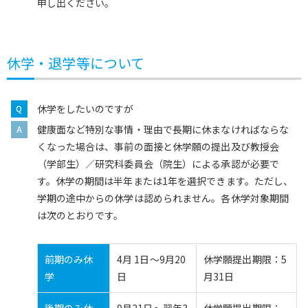
申し出ください。
休学・退学等について
休学をしたいのですが
健康面など特別な事情・理由で長期に休まなければならな
くなった場合は、事前の面接と休学願の提出及び教授会
（学部生）／研究科委員会（院生）による承認が必要で
す。休学の期間は半年または1年を選択できます。ただし、
学期の途中からの休学は認められません。各休学対象期間
は次のとおりです。
前期のみ休
4月 1日～9月20
休学願提出期限：5
学
日
月31日
後期のみ休
9月21日～翌年3
休学願提出期限：