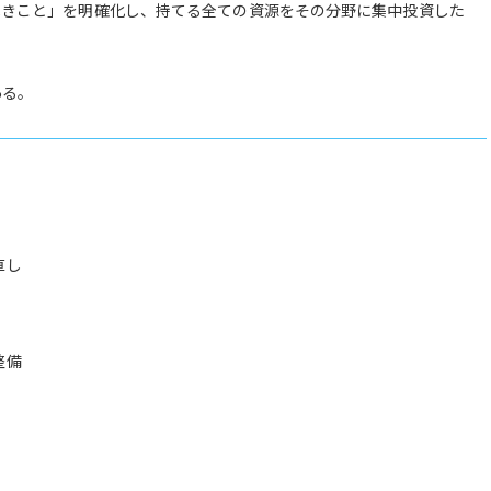
べきこと」を明確化し、持てる全ての資源をその分野に集中投資した
ある。
直し
整備
）