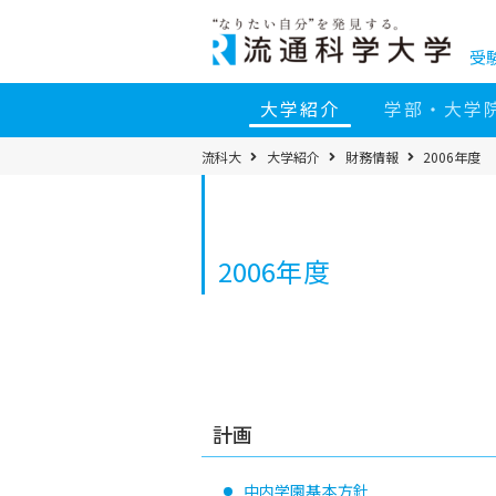
コ
ン
テ
ン
受
ツ
へ
移
大学紹介
学部・大学
動
パ
流科大
大学紹介
財務情報
2006年度
ン
く
ず
メ
ニ
ュ
ー
2006年度
計画
中内学園基本方針