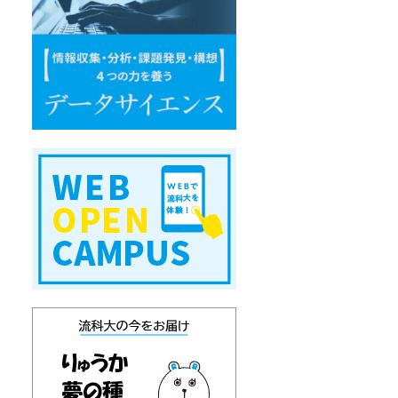
ー
タ
サ
イ
エ
ン
ス
W
E
B
オ
ー
プ
ン
キ
ャ
ン
パ
ス
り
ゅ
う
か
通
信