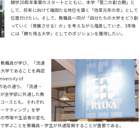
開学20周年事業のスタートとともに、本学「第二の創立期」と
して、将来に向けて確固たる地位を築く「改革元年の年」として
位置付けたい。そして、教職員一同が「自分たちの大学をどう創
っていく（発展させる）か」を考えながら推進していき、3年後
には「勝ち残る大学」としてのポジションを獲得したい。
を教職員が学び、「流通
た大学であることを再認
sity of
ences」の名の通り、「流通・
とが全学部に共通した教
・コースとも、それぞれ
マーケティング」を学
業の市場や生活者の変化
」で学ぶことを教職員・学生が共通理解することが重要である。