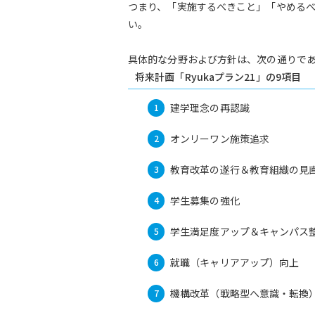
つまり、「実施するべきこと」「やめる
い。
具体的な分野および方針は、次の通りで
将来計画「Ryukaプラン21」の9項目
建学理念の再認識
オンリーワン施策追求
教育改革の遂行＆教育組織の見
学生募集の強化
学生満足度アップ＆キャンパス
就職（キャリアアップ）向上
機構改革（戦略型へ意識・転換