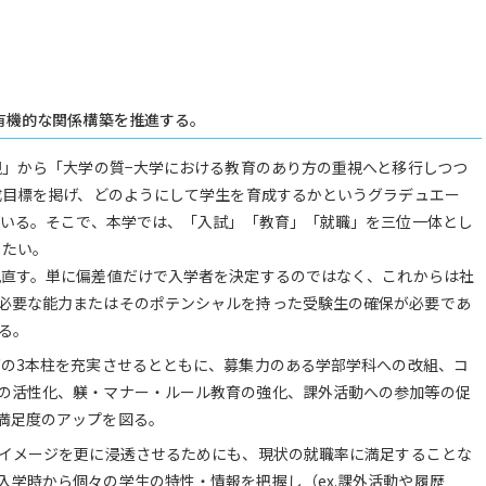
有機的な関係構築を推進する。
」から「大学の質−大学における教育のあり方の重視へと移行しつつ
成目標を掲げ、どのようにして学生を育成するかというグラデュエー
ている。そこで、本学では、「入試」「教育」「就職」を三位一体とし
したい。
見直す。単に偏差値だけで入学者を決定するのではなく、これからは社
必要な能力またはそのポテンシャルを持った受験生の確保が必要であ
る。
育の3本柱を充実させるとともに、募集力のある学部学科への改組、コ
の活性化、躾・マナー・ルール教育の強化、課外活動への参加等の促
満足度のアップを図る。
うイメージを更に浸透させるためにも、現状の就職率に満足することな
入学時から個々の学生の特性・情報を把握し（ex.課外活動や履歴