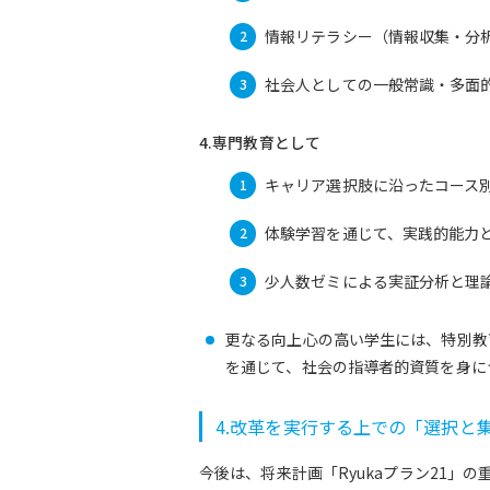
情報リテラシー（情報収集・分
社会人としての一般常識・多面
4.専門教育として
キャリア選択肢に沿ったコース
体験学習を通じて、実践的能力と
少人数ゼミによる実証分析と理
更なる向上心の高い学生には、特別教
を通じて、社会の指導者的資質を身に
4.改革を実行する上での「選択と
今後は、将来計画「Ryukaプラン21」