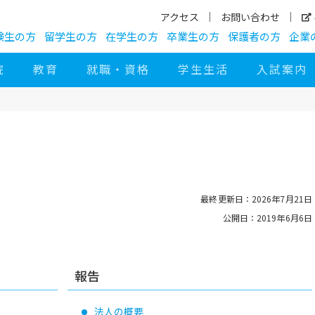
アクセス
お問い合わせ
験生の方
留学生の方
在学生の方
卒業生の方
保護者の方
企業
院
教育
就職・資格
学生生活
入試案内
最終更新日：2026年7月21日
公開日：2019年6月6日
報告
法人の概要