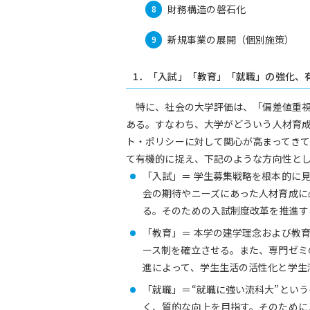
財務構造の磐石化
新規事業の展開（個別施策）
1．「入試」「教育」「就職」の強化、
特に、社会の大学評価は、「偏差値重視
ある。すなわち、大学がどういう人材育
ト・ポリシーに対して関心が高まってき
て有機的に捉え、下記のような方向性と
「入試」＝ 学生募集戦略を根本的に
会の期待やニーズにあった人材育成に
る。そのための入試制度改革を推進す
「教育」＝ 本学の建学理念および教
ース制を確立させる。また、専門ゼミ
進によって、学生生活の活性化と学生
「就職」＝“就職に強い流科大”とい
く、質的な向上を目指す。そのために