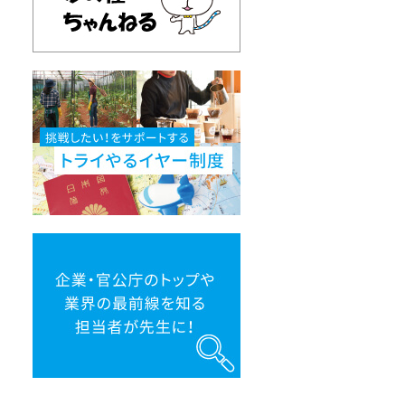
挑
戦
し
た
い！
を
サ
ポ
ー
ト
す
る
ト
企
ラ
業・
イ
官
や
公
る
庁
イ
の
ヤ
ト
ー
ッ
制
プ
度
や
業
界
の
最