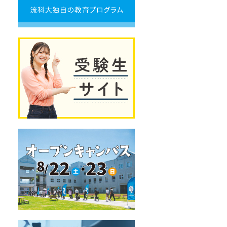
ト！
流
科
大
独
受
自
験
の
生
教
サ
育
イ
プ
ト
ロ
グ
ラ
ム
オ
ー
プ
ン
キ
ャ
ン
パ
ス
デ