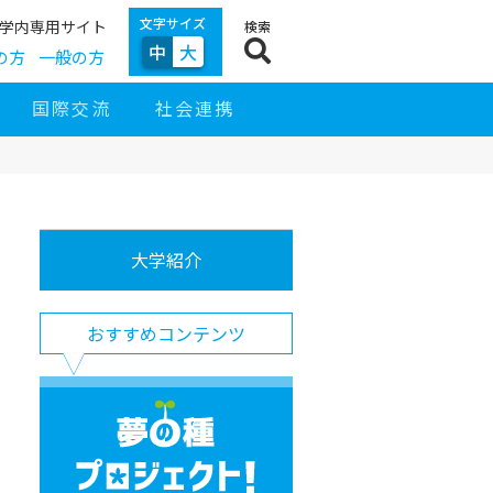
文字サイズ
学内専用サイト
検索
中
大
の方
一般の方
国際交流
社会連携
サ
サ
イ
イ
大学紹介
ド
ト
ナ
ナ
ビ
ビ
ゲ
お
ー
おすすめコンテンツ
す
シ
す
ョ
め
ン
コ
夢
ン
の
テ
種
ン
プ
ツ
ロ
ジ
ェ
ク