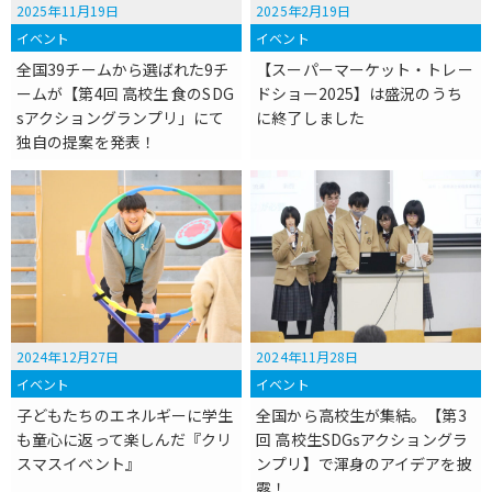
2025年11月19日
2025年2月19日
イベント
イベント
全国39チームから選ばれた9チ
【スーパーマーケット・トレー
ームが【第4回 高校生 食のSDG
ドショー2025】は盛況のうち
sアクショングランプリ」にて
に終了しました
独自の提案を発表！
2024年12月27日
2024年11月28日
イベント
イベント
子どもたちのエネルギーに学生
全国から高校生が集結。【第3
も童心に返って楽しんだ『クリ
回 高校生SDGsアクショングラ
スマスイベント』
ンプリ】で渾身のアイデアを披
露！