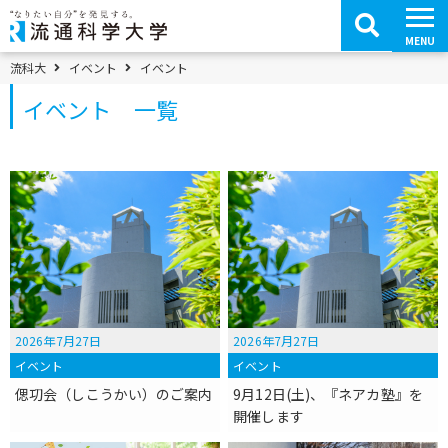
コ
ン
テ
MENU
ン
ツ
パンくずメニュー
流科大
イベント
イベント
へ
移
イベント 一覧
動
2026年7月27日
2026年7月27日
イベント
イベント
偲㓛会（しこうかい）のご案内
9月12日(土)、『ネアカ塾』を
開催します