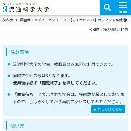
コ
ン
テ
MENU
ン
ツ
パンくずメニュー
流科大
図書館・メディアセンター
【マイナビ2024】オフィシャル就活BO
へ
移
公開日：2022年6月10日
動
注意事項
流通科学大学の学生、教職員のみ無料で利用できます。
同時アクセス数は3となります。
使用後は必ず「閲覧終了」を押してください。
「閲覧待ち」と表示された場合は、接続数が超過しておりま
すので、しばらくしてから再度アクセスしてみてください。
詳しくはこちら
使い方