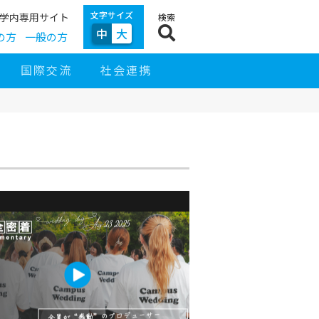
文字サイズ
学内専用サイト
検索
中
大
の方
一般の方
国際交流
社会連携