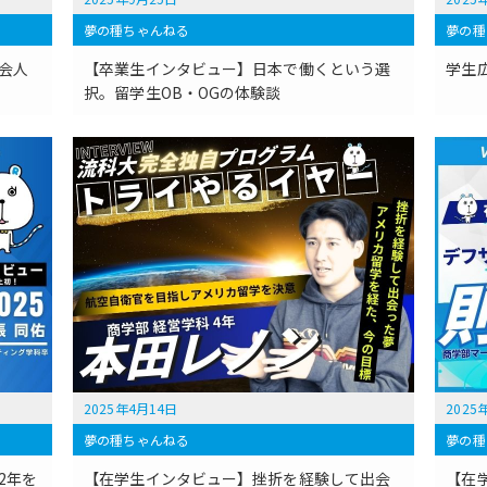
夢の種ちゃんねる
夢の種
会人
【卒業生インタビュー】日本で働くという選
学生
択。留学生OB・OGの体験談
2025年4月14日
2025
夢の種ちゃんねる
夢の種
2年を
【在学生インタビュー】挫折を経験して出会
【在