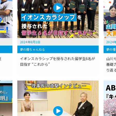
2024年8月1日
2024
夢の種ちゃんねる
夢の種
豆
イオンスカラシップを授与された留学生6名が
山川
目指す “これから”
基礎
り返