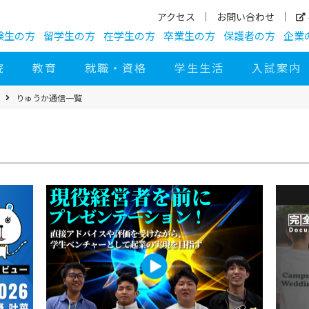
アクセス
お問い合わせ
験生の方
留学生の方
在学生の方
卒業生の方
保護者の方
企業
院
教育
就職・資格
学生生活
入試案内
りゅうか通信一覧