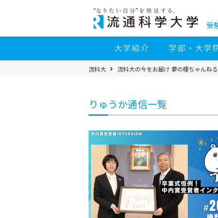
コ
ン
テ
ン
受
ツ
へ
移
大学紹介
学部・大学
動
パ
流科大
流科大の今をお届け 夢の種ちゃんねる
ン
く
ず
メ
ニ
りゅうか通信一覧
ュ
ー