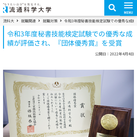
コ
ン
テ
MENU
ン
ツ
パンくずメニュー
流科大
就職関連
就職対策
令和3年度秘書技能検定試験での優秀な成績
へ
移
令和3年度秘書技能検定試験での優秀な成
動
績が評価され、『団体優秀賞』を受賞
公開日：2022年4月4日