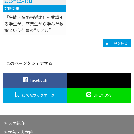
2025年12月11日
就職関連
『生徒・進路指導論』を受講す
る学生が、卒業生から学んだ教
諭という仕事の“リアル”
就
一覧を見る
職
対
策
このページをシェアする
Facebook
はてなブックマーク
LINEで送る
大学紹介
学部・大学院