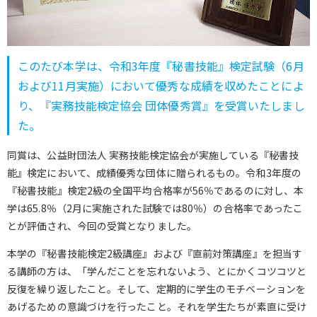
このたび本学は、令和3年度『秘書技能』検定試験（6月
および11月実施）において優秀な成績を収めたことによ
り、『実務技能検定協会 団体優秀賞』を受賞いたしまし
た。
同賞は、公益財団法人 実務技能検定協会が実施している『秘書技
能』検定において、成績優秀な団体に贈られるもの。令和3年度の
『秘書技能』検定2級の全国平均合格率が56％であるのに対し、本
学は65.8％（2月に実施された試験では80％）の合格率であったこ
とが評価され、今回の受賞となりました。
本学の『秘書技能検定2級講座』および『直前対策講座』を担当す
る講師の方は、「学んだことを忘れないよう、とにかくコツコツと
反復を繰り返したこと。そして、定期的に学生のモチベーションを
あげるための意識づけを行ったこと。それを学生たちが素直に受け