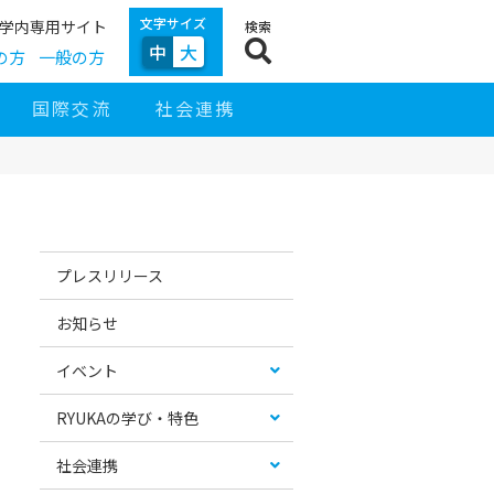
文字サイズ
学内専用サイト
検索
中
大
の方
一般の方
国際交流
社会連携
サ
イ
お
カ
ド
す
テ
プレスリリース
ナ
す
ゴ
ビ
め
リ
ゲ
コ
ー
お知らせ
ー
ン
リ
シ
テ
ス
ョ
ン
ト
イベント
ン
ツ
RYUKAの学び・特色
社会連携