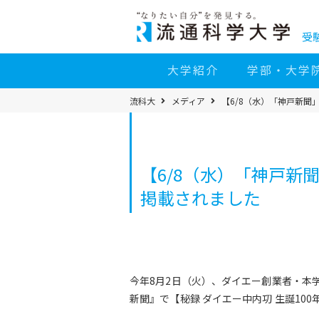
コ
ン
テ
ン
受
ツ
へ
移
大学紹介
学部・大学
動
パ
流科大
メディア
【6/8（水）「神戸新
ン
く
ず
メ
ニ
ュ
ー
【6/8（水）「神戸
掲載されました
今年8月2日（火）、ダイエー創業者・本
新聞』で【秘録 ダイエー中内㓛 生誕10