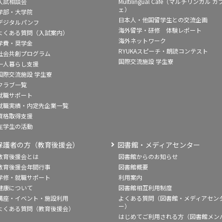
入試相談会
Multilingual Café（マルチリンガル カ
ェ）
学部・大学院
日本人・他国留学生との交流企画
デジタルパンフ
海外留学・研修 体験レポート
よくある質問（入試案内）
海外ネットワーク
学費・奨学金
RYUKAスピーチ・朗読コンテスト
社会共創プログラム
国際交流施設 学生寮
一人暮らし支援
国際交流施設 学生寮
クラブ一覧
就職サポート
就職実績・内定先企業一覧
資格取得支援
在学生の活動
保護者の方（教育後援会）
図書館・メディアセンター
教育後援会とは
図書館からのお知らせ
教育後援会年間行事
図書館概要
学修・就職サポート
利用案内
健康について
図書館相互利用制度
講座・イベント・施設利用
よくある質問（図書館・メディアセン
ー）
よくある質問（教育後援会）
はじめてご利用される方（図書館メン