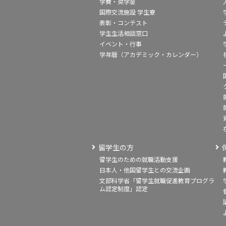
学費・奨学金
国際交流施設 学生寮
表彰・コンテスト
学生生活相談窓口
イベント・行事
学年暦（アカデミック・カレンダー）
留学生の方
留学生のための就職活動支援
日本人・他国留学生との交流企画
文部科学省「留学生就職促進教育プログラ
ム認定制度」認定