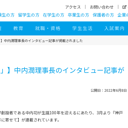
アクセス
お問い合わせ
験生の方
留学生の方
在学生の方
卒業生の方
保護者の方
企業
院
教育
就職・資格
学生生活
入試案内
聞」】中内潤理事長のインタビュー記事が掲載されました
新聞」】中内潤理事長のインタビュー記事が
公開日：2022年6月8日
学創設者である中内㓛が生誕100年を迎えるにあたり、3月より『神戸
0年に寄せて】が連載されています。