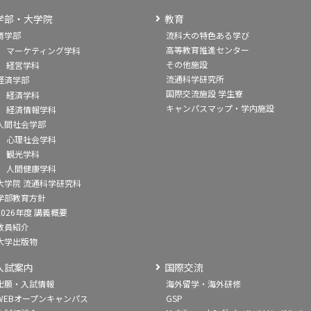
学部・大学院
教育
商学部
流科大の特色ある学び
高等教育推進センター
マーケティング学科
その他施設
経営学科
流通科学研究所
経済学部
国際交流施設 学生寮
経済学科
キャンパスマップ・学内施設
経済情報学科
人間社会学部
心理社会学科
観光学科
人間健康学科
大学院 流通科学研究科
学部教育方針
2026年度 講義概要
教員紹介
大学出版物
入試案内
国際交流
出願・入試情報
海外留学・海外研修
WEBオープンキャンパス
GSP