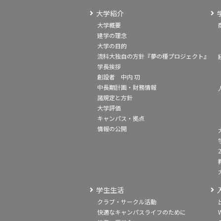
大学紹介
大学概要
建学の理念
大学の目的
流科大独自の方針『夢の種プロジェクト』
学長挨拶
創設者 中内 㓛
中長期計画・財務情報
諸規定と方針
大学評価
キャンパス・拠点
情報の公開
学生生活
クラブ・サークル活動
快適なキャンパスライフのために