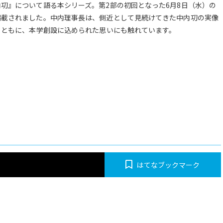
㓛』について語る本シリーズ。第2部の初回となった6月8日（水）の
掲載されました。中内理事長は、側近として見続けてきた中内㓛の実像
とともに、本学創設に込められた思いにも触れています。
はてなブックマーク