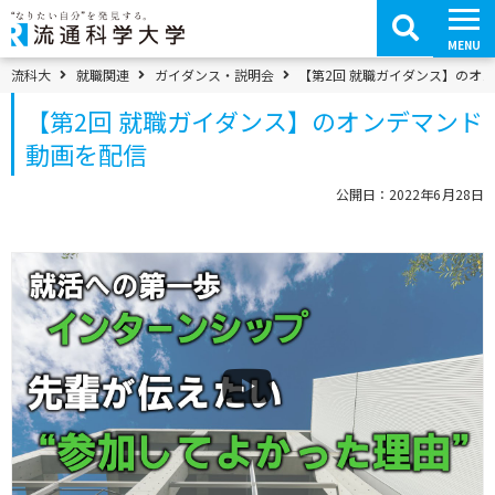
コ
ン
テ
MENU
ン
ツ
パンくずメニュー
流科大
就職関連
ガイダンス・説明会
【第2回 就職ガイダンス】のオ
へ
移
【第2回 就職ガイダンス】のオンデマンド
動
動画を配信
公開日：2022年6月28日