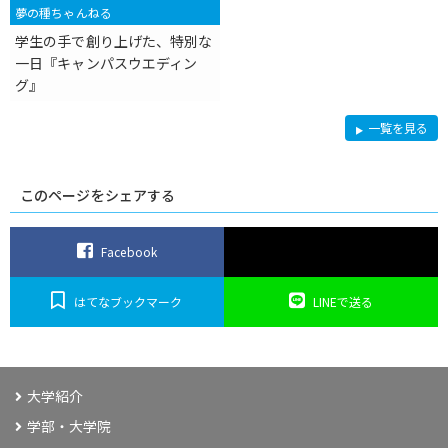
夢の種ちゃんねる
学生の手で創り上げた、特別な
一日『キャンパスウエディン
グ』
夢
一覧を見る
の
種
ち
ゃ
ん
このページをシェアする
ね
る
Facebook
はてなブックマーク
LINEで送る
大学紹介
学部・大学院