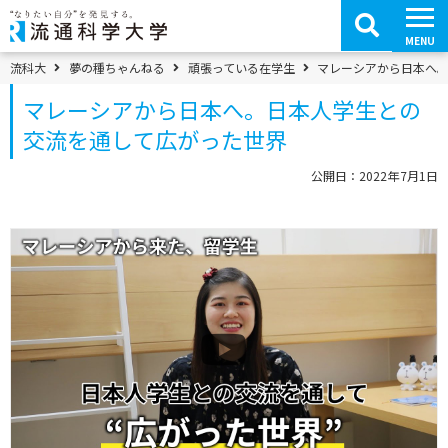
コ
ン
テ
MENU
ン
ツ
パンくずメニュー
流科大
夢の種ちゃんねる
頑張っている在学生
マレーシアから日本へ
へ
移
マレーシアから日本へ。日本人学生との
動
交流を通して広がった世界
公開日：2022年7月1日