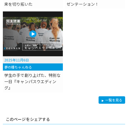
来を切り拓いた
ゼンテーション！
2025年11月6日
夢の種ちゃんねる
学生の手で創り上げた、特別な
一日『キャンパスウエディン
グ』
夢
一覧を見る
の
種
ち
ゃ
ん
このページをシェアする
ね
る