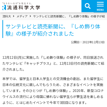
コ
ン
テ
MENU
ン
ツ
パンくずメニュー
流科大
メディア
サンテレビと読売新聞に、『しめ飾り体験』の様子が紹
へ
移
サンテレビと読売新聞に、『しめ飾り体
動
験』の様子が紹介されました
公開日：2022年12月13日
12月12日(月)に実施した『しめ飾り体験』の様子が、同日放送され
たサンテレビ『キャッチプラス』と、12月13日付の読売新聞にて紹
介されました。
本学では、留学生と日本人学生との交流機会の創出、また留学生に
日本の伝統文化に親しんでもらうため、さまざまなイベントを実施
しています。そのひとつが『しめ飾り体験』。2020年、新型コロナ
ウイルスの流行により母国に帰れない留学生らが寮生活を楽しめる
ように、とはじめたイベントで今年で3回目になります。