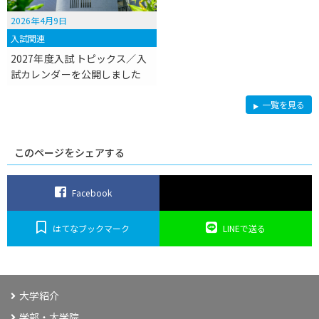
2026年4月9日
入試関連
2027年度入試 トピックス／入
試カレンダーを公開しました
入
一覧を見る
試
関
連
このページをシェアする
Facebook
はてなブックマーク
LINEで送る
大学紹介
学部・大学院