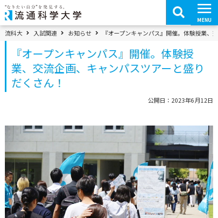
コ
ン
テ
MENU
ン
ツ
パンくずメニュー
流科大
入試関連
お知らせ
『オープンキャンパス』開催。体験授業、
へ
移
『オープンキャンパス』開催。体験授
動
業、交流企画、キャンパスツアーと盛り
だくさん！
公開日：2023年6月12日