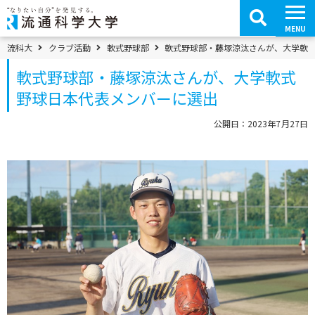
コ
ン
テ
MENU
ン
ツ
パンくずメニュー
流科大
クラブ活動
軟式野球部
軟式野球部・藤塚涼汰さんが、大学軟
へ
移
軟式野球部・藤塚涼汰さんが、大学軟式
動
野球日本代表メンバーに選出
公開日：2023年7月27日