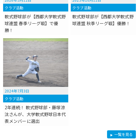
クラブ活動
クラブ活動
軟式野球部が【西都大学軟式野
軟式野球部が【西都大学軟式野
球連盟 春季リーグ戦】で優
球連盟 秋季リーグ戦】優勝！
勝！
2024年7月3日
クラブ活動
2年連続！ 軟式野球部・藤塚涼
汰さんが、大学軟式野球日本代
表メンバーに選出
軟
一覧を見る
式