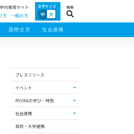
文字サイズ
学内専用サイト
検索
中
大
の方
一般の方
国際交流
社会連携
サ
イ
お
カ
ド
す
テ
プレスリリース
ナ
す
ゴ
ビ
め
リ
ゲ
コ
ー
イベント
ー
ン
リ
シ
テ
ス
ョ
ン
ト
RYUKAの学び・特色
ン
ツ
社会連携
高校・大学連携