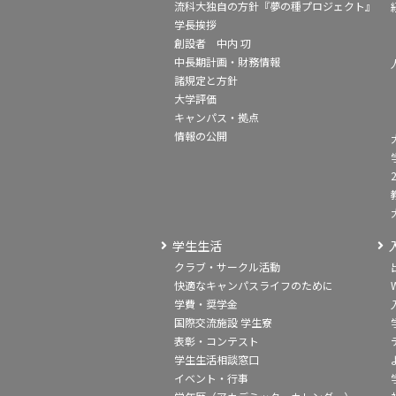
流科大独自の方針『夢の種プロジェクト』
学長挨拶
創設者 中内 㓛
中長期計画・財務情報
諸規定と方針
大学評価
キャンパス・拠点
情報の公開
学生生活
クラブ・サークル活動
快適なキャンパスライフのために
学費・奨学金
国際交流施設 学生寮
表彰・コンテスト
学生生活相談窓口
イベント・行事