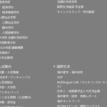
流通科学研究所
経済学部
国際交流施設 学生寮
経済学科
キャンパスマップ・学内施設
経済情報学科
人間社会学部
心理社会学科
観光学科
人間健康学科
大学院 流通科学研究科
学部教育方針
2026年度 講義概要
教員紹介
大学出版物
入試案内
国際交流
出願・入試情報
海外留学・海外研修
WEBオープンキャンパス
GSP
入試相談会
Multilingual Café（マルチリンガル カ
ェ）
学部・大学院
日本人・他国留学生との交流企画
デジタルパンフ
海外留学・研修 体験レポート
よくある質問（入試案内）
海外ネットワーク
学費・奨学金
RYUKAスピーチ・朗読コンテスト