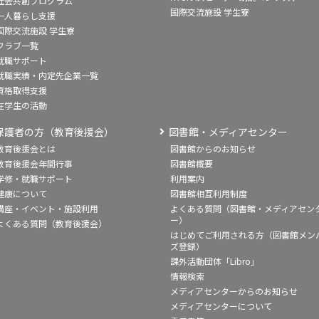
社会共創プログラム
国際交流施設 学生寮
一人暮らし支援
国際交流施設 学生寮
クラブ一覧
就職サポート
就職実績・内定先企業一覧
資格取得支援
在学生の活動
保護者の方（教育後援会）
図書館・メディアセンター
教育後援会とは
図書館からのお知らせ
教育後援会年間行事
図書館概要
学修・就職サポート
利用案内
健康について
図書館相互利用制度
講座・イベント・施設利用
よくある質問（図書館・メディアセン
ー）
よくある質問（教育後援会）
はじめてご利用される方（図書館メン
ズ登録）
課外活動団体「Libro」
情報検索
メディアセンターからのお知らせ
メディアセンターについて