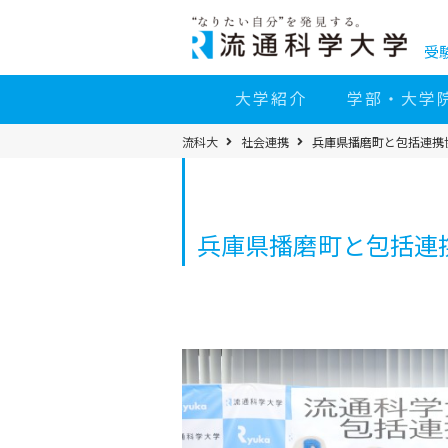
コ
ン
テ
ン
受
ツ
へ
移
大学紹介
学部・大学
動
パ
流科大
社会連携
兵庫県播磨町と包括連携
ン
く
ず
メ
ニ
ュ
ー
兵庫県播磨町と包括連