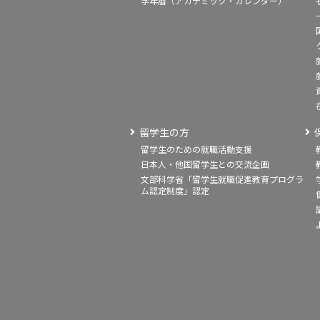
学年暦（アカデミック・カレンダー）
留学生の方
留学生のための就職活動支援
日本人・他国留学生との交流企画
文部科学省「留学生就職促進教育プログラ
ム認定制度」認定