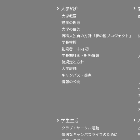
大学紹介
大学概要
建学の理念
大学の目的
流科大独自の方針『夢の種プロジェクト』
学長挨拶
創設者 中内 㓛
中長期計画・財務情報
諸規定と方針
大学評価
キャンパス・拠点
情報の公開
学生生活
クラブ・サークル活動
快適なキャンパスライフのために