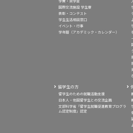
学費・奨学金
国際交流施設 学生寮
表彰・コンテスト
学生生活相談窓口
イベント・行事
学年暦（アカデミック・カレンダー）
留学生の方
留学生のための就職活動支援
日本人・他国留学生との交流企画
文部科学省「留学生就職促進教育プログラ
ム認定制度」認定