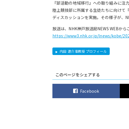
『部活動の地域移行』への取り組みに注力
陸上競技部に所属する生徒たちに向けて
ディスカッションを実施。その様子が、N
放送は、NHK神戸放送局NEWS WEBか
https://www3.nhk.or.jp/lnews/kobe/2
内田 遼介准教授 プロフィール
このページをシェアする
Facebook