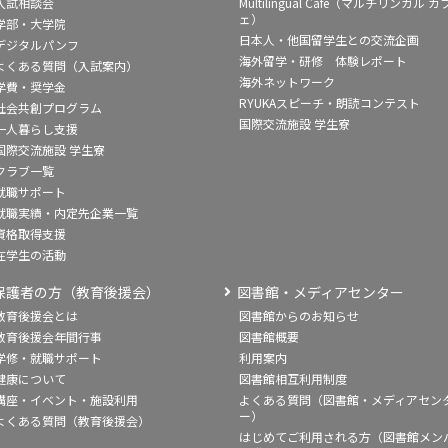
入試相談会
Multilingual Café（マルチリンガル カ
ェ）
学部・大学院
日本人・他国留学生との交流企画
デジタルパンフ
海外留学・研修 体験レポート
よくある質問（入試案内）
海外ネットワーク
学費・奨学金
RYUKAスピーチ・朗読コンテスト
社会共創プログラム
国際交流施設 学生寮
一人暮らし支援
国際交流施設 学生寮
クラブ一覧
就職サポート
就職実績・内定先企業一覧
資格取得支援
在学生の活動
保護者の方（教育後援会）
図書館・メディアセンター
教育後援会とは
図書館からのお知らせ
教育後援会年間行事
図書館概要
学修・就職サポート
利用案内
健康について
図書館相互利用制度
講座・イベント・施設利用
よくある質問（図書館・メディアセン
ー）
よくある質問（教育後援会）
はじめてご利用される方（図書館メン