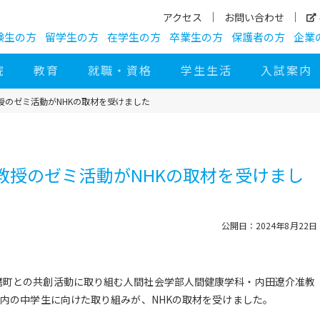
アクセス
お問い合わせ
験生の方
留学生の方
在学生の方
卒業生の方
保護者の方
企業
院
教育
就職・資格
学生生活
入試案内
授のゼミ活動がNHKの取材を受けました
教授のゼミ活動がNHKの取材を受けまし
公開日：2024年8月22日
磨町との共創活動に取り組む人間社会学部人間健康学科・内田遼介准教
町内の中学生に向けた取り組みが、NHKの取材を受けました。