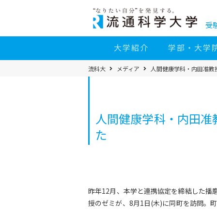
コ
ン
テ
ン
受
ツ
へ
移
大学紹介
学部・大学
動
パ
流科大
メディア
人間健康学科・内田准教
ン
く
ず
メ
ニ
ュ
ー
人間健康学科・内田准
た
昨年12月、本学と連携協定を締結した播
授のゼミが、8月1日(木)に同町を訪問。