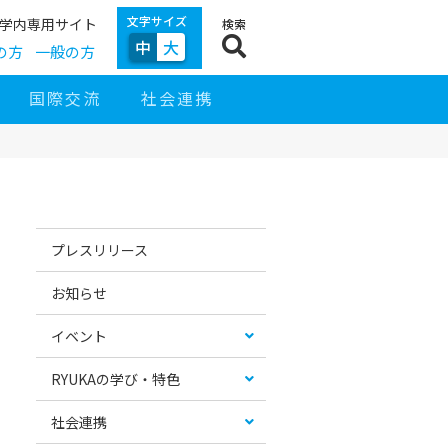
文字サイズ
学内専用サイト
検索
中
大
の方
一般の方
国際交流
社会連携
サ
イ
お
カ
ド
す
テ
プレスリリース
ナ
す
ゴ
ビ
め
リ
ゲ
コ
ー
お知らせ
ー
ン
リ
シ
テ
ス
ョ
ン
ト
イベント
ン
ツ
RYUKAの学び・特色
社会連携