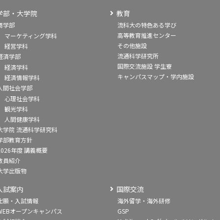
学部・大学院
教育
商学部
流科大の特色ある学び
高等教育推進センター
マーケティング学科
その他施設
経営学科
流通科学研究所
経済学部
国際交流施設 学生寮
経済学科
キャンパスマップ・学内施設
経済情報学科
人間社会学部
心理社会学科
観光学科
人間健康学科
大学院 流通科学研究科
学部教育方針
2026年度 講義概要
教員紹介
大学出版物
入試案内
国際交流
出願・入試情報
海外留学・海外研修
WEBオープンキャンパス
GSP