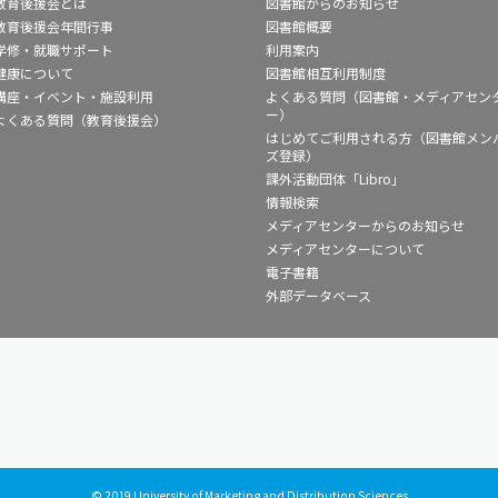
教育後援会とは
図書館からのお知らせ
教育後援会年間行事
図書館概要
学修・就職サポート
利用案内
健康について
図書館相互利用制度
講座・イベント・施設利用
よくある質問（図書館・メディアセン
ー）
よくある質問（教育後援会）
はじめてご利用される方（図書館メン
ズ登録）
課外活動団体「Libro」
情報検索
メディアセンターからのお知らせ
メディアセンターについて
電子書籍
外部データベース
© 2019 University of Marketing and Distribution Sciences