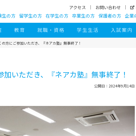
アクセス
お問い合わせ
験生の方
留学生の方
在学生の方
卒業生の方
保護者の方
企業
院
教育
就職・資格
学生生活
入試案内
くの方にご参加いただき、『ネアカ塾』無事終了！
参加いただき、『ネアカ塾』無事終了！
公開日：2024年9月14日