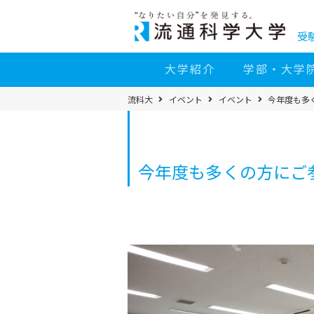
コ
ン
テ
ン
受
ツ
へ
移
大学紹介
学部・大学
動
パ
流科大
イベント
イベント
今年度も多
ン
く
ず
メ
ニ
ュ
ー
今年度も多くの方にご