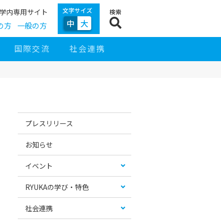
文字サイズ
学内専用サイト
検索
中
大
の方
一般の方
国際交流
社会連携
サ
イ
お
カ
ド
す
テ
プレスリリース
ナ
す
ゴ
ビ
め
リ
ゲ
コ
ー
お知らせ
ー
ン
リ
シ
テ
ス
ョ
ン
ト
イベント
ン
ツ
RYUKAの学び・特色
社会連携