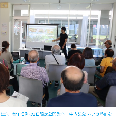
日(土)。毎年恒例の1日限定公開講座『中内記念 ネアカ塾』を