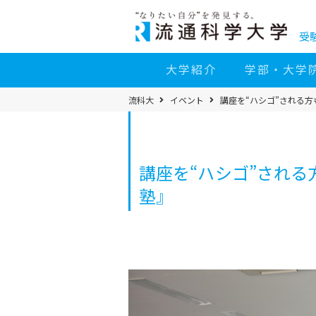
コ
ン
テ
ン
受
ツ
へ
移
大学紹介
学部・大学
動
パ
流科大
イベント
講座を“ハシゴ”される方
ン
く
ず
メ
ニ
ュ
ー
講座を“ハシゴ”される
塾』