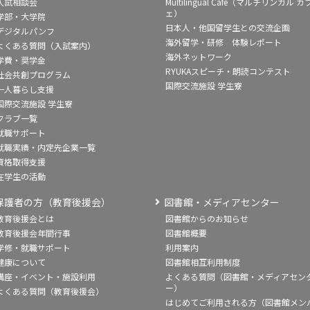
入試相談会
Multilingual Café（マルチリンガル カ
ェ）
学部・大学院
日本人・他国留学生との交流企画
デジタルパンフ
海外留学・研修 体験レポート
よくある質問（入試案内）
海外ネットワーク
学費・奨学金
RYUKAスピーチ・朗読コンテスト
社会共創プログラム
国際交流施設 学生寮
一人暮らし支援
国際交流施設 学生寮
クラブ一覧
就職サポート
就職実績・内定先企業一覧
資格取得支援
在学生の活動
保護者の方（教育後援会）
図書館・メディアセンター
教育後援会とは
図書館からのお知らせ
教育後援会年間行事
図書館概要
学修・就職サポート
利用案内
健康について
図書館相互利用制度
講座・イベント・施設利用
よくある質問（図書館・メディアセン
ー）
よくある質問（教育後援会）
はじめてご利用される方（図書館メン