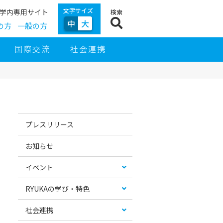
文字サイズ
学内専用サイト
検索
中
大
の方
一般の方
国際交流
社会連携
サ
イ
お
カ
ド
す
テ
プレスリリース
ナ
す
ゴ
ビ
め
リ
ゲ
コ
ー
お知らせ
ー
ン
リ
シ
テ
ス
ョ
ン
ト
イベント
ン
ツ
RYUKAの学び・特色
社会連携