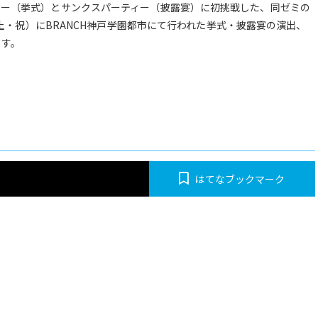
ニー（挙式）とサンクスパーティー（披露宴）に初挑戦した、同ゼミの
日(土・祝）にBRANCH神戸学園都市にて行われた挙式・披露宴の演出、
ます。
はてなブックマーク