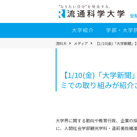
コ
ン
テ
ン
受
ツ
へ
移
大学紹介
学部・大学
動
パ
流科大
メディア
【1/10(金)「大学新
ン
く
ず
メ
ニ
ュ
ー
【1/10(金)「大学
ミでの取り組みが紹介
大学界に関する動向や教育行政、企業の採
に、人間社会学部観光学科・道前美佐緒