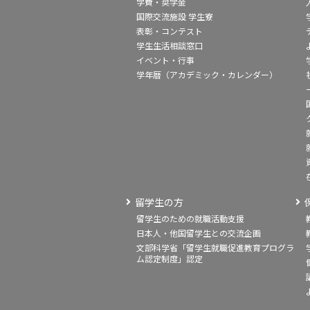
学費・奨学金
国際交流施設 学生寮
表彰・コンテスト
学生生活相談窓口
イベント・行事
学年暦（アカデミック・カレンダー）
留学生の方
留学生のための就職活動支援
日本人・他国留学生との交流企画
文部科学省「留学生就職促進教育プログラ
ム認定制度」認定