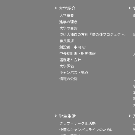
大学紹介
大学概要
建学の理念
大学の目的
流科大独自の方針『夢の種プロジェクト』
学長挨拶
創設者 中内 㓛
中長期計画・財務情報
諸規定と方針
大学評価
キャンパス・拠点
情報の公開
学生生活
クラブ・サークル活動
快適なキャンパスライフのために