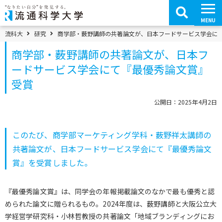
コ
ン
テ
MENU
ン
ツ
パンくずメニュー
流科大
研究
商学部・薮野講師の共著論文が、日本フードサービス学会に
へ
移
商学部・薮野講師の共著論文が、日本フ
動
ードサービス学会にて『最優秀論文賞』
受賞
公開日：2025年4月2日
このたび、商学部マーケティング学科・薮野祥太講師の
共著論文が、日本フードサービス学会にて『最優秀論文
賞』を受賞しました。
『最優秀論文賞』は、同学会の年報掲載論文のなかで最も優秀と認
められた論文に贈られるもの。2024年度は、薮野講師と大阪公立大
学経営学研究科・小林哲教授の共著論文「地域ブランディングにお