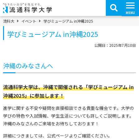
コ
ン
テ
MENU
ン
ツ
パンくずメニュー
流科大
イベント
学びミュージアム in沖縄2025
へ
移
学びミュージアム in沖縄2025
動
公開日：2025年7月10日
沖縄のみなさんへ
流通科学大学は、沖縄で開催される「学びミュージアム in
沖縄2025」に参加します！
進学に関する不安や疑問を直接相談できる貴重な機会です。大学の
学びの特色や入試情報、学生生活についても詳しくご説明します。
沖縄のみなさんのご来場をお待ちしております！
詳細につきましては、公式ページよりご確認ください。