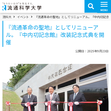
コ
ン
テ
MENU
ン
ツ
パンくずメニュー
流科大
イベント
『流通革命の聖地』としてリニューアル。『中内㓛記念
へ
移
『流通革命の聖地』としてリニューア
動
ル。『中内㓛記念館』改装記念式典を開
催
公開日：2025年9月23日