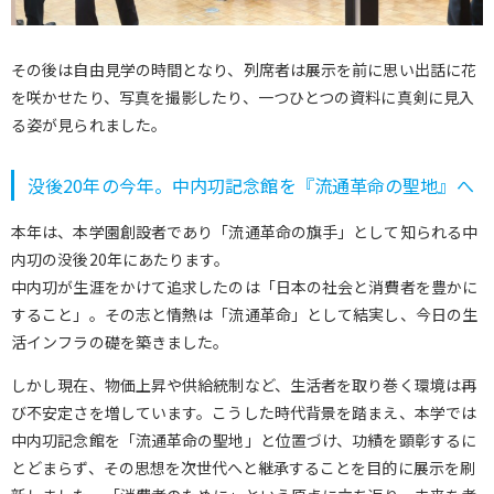
その後は自由見学の時間となり、列席者は展示を前に思い出話に花
を咲かせたり、写真を撮影したり、一つひとつの資料に真剣に見入
る姿が見られました。
没後20年の今年。中内㓛記念館を『流通革命の聖地』へ
本年は、本学園創設者であり「流通革命の旗手」として知られる中
内㓛の没後20年にあたります。
中内㓛が生涯をかけて追求したのは「日本の社会と消費者を豊かに
すること」。その志と情熱は「流通革命」として結実し、今日の生
活インフラの礎を築きました。
しかし現在、物価上昇や供給統制など、生活者を取り巻く環境は再
び不安定さを増しています。こうした時代背景を踏まえ、本学では
中内㓛記念館を「流通革命の聖地」と位置づけ、功績を顕彰するに
とどまらず、その思想を次世代へと継承することを目的に展示を刷