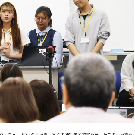
マグニチュード7.7の大地震。多くの犠牲者と被害を出したこの大地震を