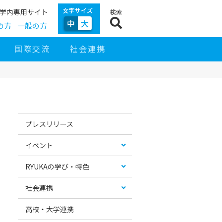
文字サイズ
学内専用サイト
検索
中
大
の方
一般の方
国際交流
社会連携
サ
イ
お
カ
ド
す
テ
プレスリリース
ナ
す
ゴ
ビ
め
リ
ゲ
コ
ー
イベント
ー
ン
リ
シ
テ
ス
ョ
ン
ト
RYUKAの学び・特色
ン
ツ
社会連携
高校・大学連携