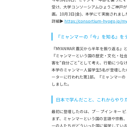
受け、大学コンソーシアムひょうご神戸が
画。10月3日(金)、本学にて実施されまし
詳細▶
https://consortium-hyogo.jp/m
『ミャンマーの「今」を知る』を
『MYANMAR 震災から半年を振り返る
『ミャンマーという国の歴史・文化・社
害を“自分ごと”として考え、行動につな
本学のミャンマー人留学生5名が登壇した
ーターに行われた第1部。『ミャンマーの
しました。
日本で学んだこと、これからやり
最初に登壇したのは、プ― プイン キー 
まず、ミャンマーという国の言語や宗教
ーの人たちがどういった国に留学してい