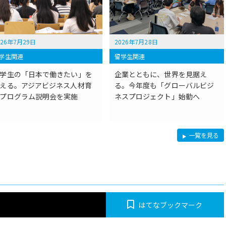
026年7月29日
2026年7月28日
学生関連
留学生関連
学生の「日本で働きたい」を
企業とともに、世界を見据え
える。アジアビジネス人材育
る。今年度も「グローバルビジ
プログラム説明会を実施
ネスプロジェクト」始動へ
留
一覧を見る
学
生
関
連
はてなブックマーク