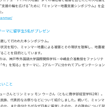
“支援の輪を広げる”ために『ミャンマー地震支援シンポジウム』を企
た。
yanmar/
テーマに留学生5名がプレゼン
』と題して行われた本シンポジウム。
会状況を知り、ミャンマー地震による被害とその現状を理解し、地震被
げることを目的としています。
のは、神戸市外国語大学国際関係学科・中嶋圭介准教授をファシリテ
「今」を知る』をテーマに、2グループに分かれてプレゼンテーション
たいこと
ピューさんとリン ミャッ モン ウーさん（ともに商学部経営学科2年）。
、民族、代表的なお祭りなどについて紹介しました。続いて、ミャンマ
るのか、また自分たちがなぜ日本に留学したのか、その理由について説