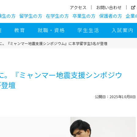
アクセス
お問い合わせ
験生の方
留学生の方
在学生の方
卒業生の方
保護者の方
企業
院
教育
就職・資格
学生生活
入試案内
に。『ミャンマー地震支援シンポジウム』に本学留学生5名が登壇
に。『ミャンマー地震支援シンポジウ
が登壇
公開日：2025年10月8日