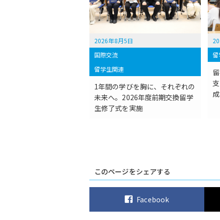
2026年8月5日
2
国際交流
留
留学生関連
留
支
1年間の学びを胸に、それぞれの
成
未来へ。2026年度前期交換留学
生修了式を実施
このページをシェアする
Facebook