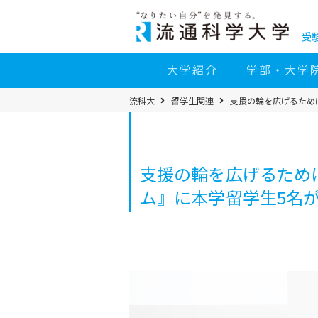
コ
ン
テ
ン
受
ツ
へ
移
大学紹介
学部・大学
動
パ
流科大
留学生関連
支援の輪を広げるため
ン
く
ず
メ
ニ
ュ
ー
支援の輪を広げるため
ム』に本学留学生5名