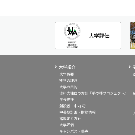
大学紹介
大学概要
建学の理念
大学の目的
流科大独自の方針『夢の種プロジェクト』
学長挨拶
創設者 中内 㓛
中長期計画・財務情報
諸規定と方針
大学評価
キャンパス・拠点