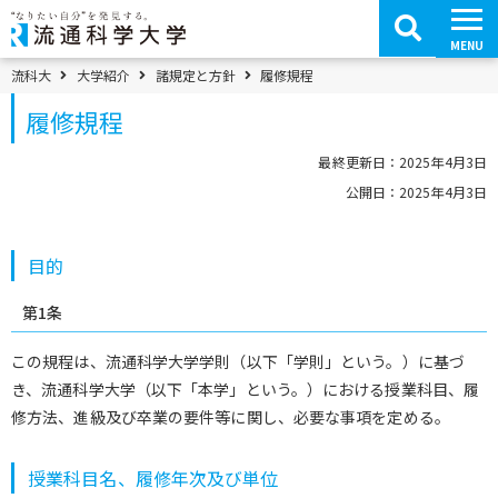
コ
ン
テ
MENU
ン
ツ
パンくずメニュー
流科大
大学紹介
諸規定と方針
履修規程
へ
移
履修規程
動
最終更新日：2025年4月3日
公開日：2025年4月3日
目的
第1条
この規程は、流通科学大学学則（以下「学則」という。）に基づ
き、流通科学大学（以下「本学」という。）における授業科目、履
修方法、進級及び卒業の要件等に関し、必要な事項を定める。
授業科目名、履修年次及び単位