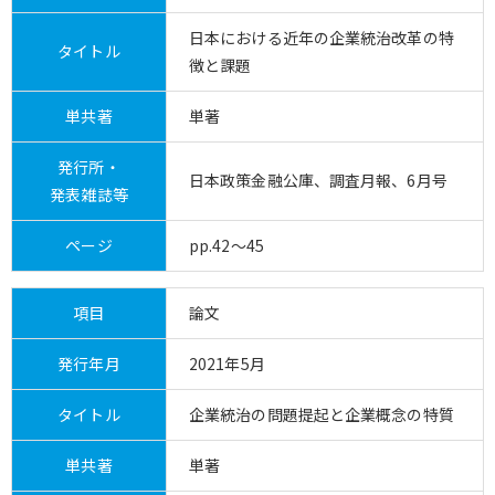
日本における近年の企業統治改革の特
タイトル
徴と課題
単共著
単著
発行所・
日本政策金融公庫、調査月報、6月号
発表雑誌等
ページ
pp.42～45
項目
論文
発行年月
2021年5月
タイトル
企業統治の問題提起と企業概念の特質
単共著
単著