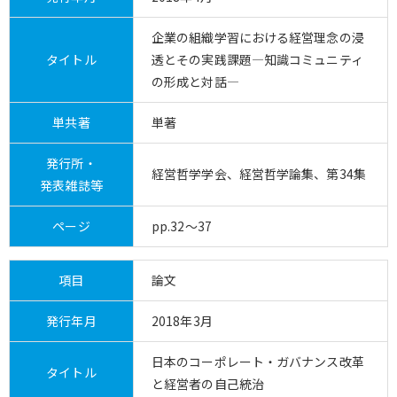
企業の組織学習における経営理念の浸
タイトル
透とその実践課題―知識コミュニティ
の形成と対話―
単共著
単著
発行所・
経営哲学学会、経営哲学論集、第34集
発表雑誌等
ページ
pp.32～37
項目
論文
発行年月
2018年3月
日本のコーポレート・ガバナンス改革
タイトル
と経営者の自己統治