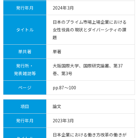
発行年月
2024年3月
日本のプライム市場上場企業における
タイトル
女性役員の現状とダイバーシティの課
題
単共著
単著
発行所・
大阪国際大学、国際研究論叢、第37
発表雑誌等
巻、第3号
ページ
pp.87～100
項目
論文
発行年月
2023年3月
日本企業における働き方改革の働きが