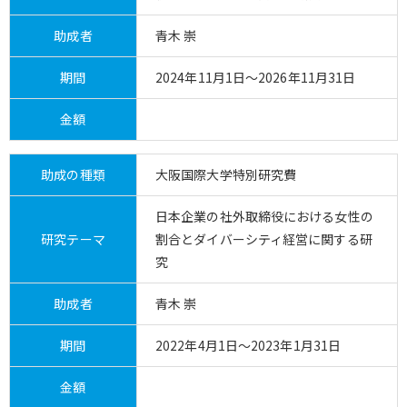
助成者
青木 崇
期間
2024年11月1日～2026年11月31日
金額
助成の種類
大阪国際大学特別研究費
日本企業の社外取締役における女性の
研究テーマ
割合とダイバーシティ経営に関する研
究
助成者
青木 崇
期間
2022年4月1日～2023年1月31日
金額