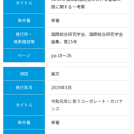
タイトル
践に関する一考察
単共著
単著
発行所・
国際総合研究学会、国際総合研究学会
発表雑誌等
論集、第15号
ページ
pp.18～26
項目
論文
発行年月
2019年5月
令和元年に思うコーポレート・ガバナ
タイトル
ンス
単共著
単著