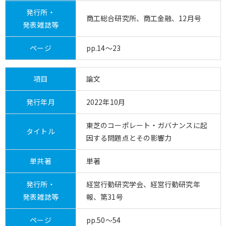
発行所・
商工総合研究所、商工金融、12月号
発表雑誌等
ページ
pp.14～23
項目
論文
発行年月
2022年10月
東芝のコーポレート・ガバナンスに起
タイトル
因する問題点とその影響力
単共著
単著
発行所・
経営行動研究学会、経営行動研究年
発表雑誌等
報、第31号
ページ
pp.50～54