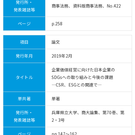
発行所・
商事法務、資料版商事法務、No.422
発表雑誌等
ページ
p.258
項目
論文
発行年月
2019年2月
企業価値経営に向けた日本企業の
タイトル
SDGsへの取り組みと今後の課題
―CSR、ESGとの関連で―
単共著
単著
発行所・
兵庫県立大学、商大論集、第70巻、第
発表雑誌等
2・3号
ページ
pp.147～162