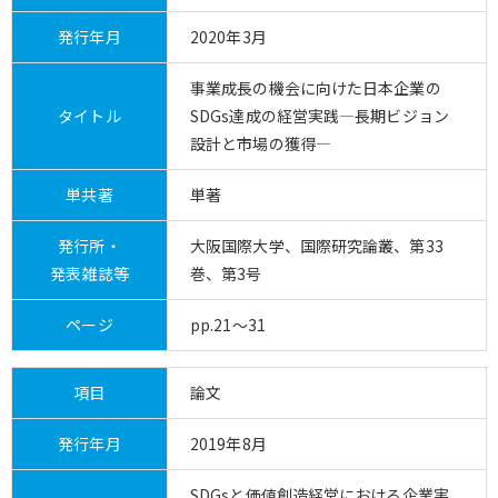
発行年月
2020年3月
事業成長の機会に向けた日本企業の
タイトル
SDGs達成の経営実践―長期ビジョン
設計と市場の獲得―
単共著
単著
発行所・
大阪国際大学、国際研究論叢、第33
発表雑誌等
巻、第3号
ページ
pp.21～31
項目
論文
発行年月
2019年8月
SDGsと価値創造経営における企業実