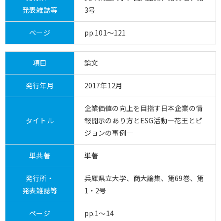
発表雑誌等
3号
ページ
pp.101～121
項目
論文
発行年月
2017年12月
企業価値の向上を目指す日本企業の情
タイトル
報開示のあり方とESG活動―花王とピ
ジョンの事例―
単共著
単著
発行所・
兵庫県立大学、商大論集、第69巻、第
発表雑誌等
1・2号
ページ
pp.1～14