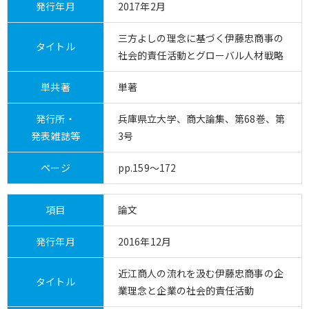
発行年月
2017年2月
三方よしの理念に基づく伊藤忠商事の
タイトル
社会的責任活動とグローバル人材戦略
単共著
単著
発行所・
兵庫県立大学、商大論集、第68巻、第
発表雑誌等
3号
ページ
pp.159～172
項目
論文
発行年月
2016年12月
近江商人の流れを汲む伊藤忠商事の企
タイトル
業理念と企業の社会的責任活動