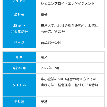
タイトル
いとエンプロイ・エンゲイジメント
単共著
単著
発行所・
東洋大学現代社会総合研究所、現代社
発表雑誌等
会研究、第20号
ページ
pp.135～144
項目
論文
発行年月
2022年12月
中小企業のSDGs経営の考え方とその
タイトル
実践方法―経営理念に基づくCSR活動
―
単共著
単著