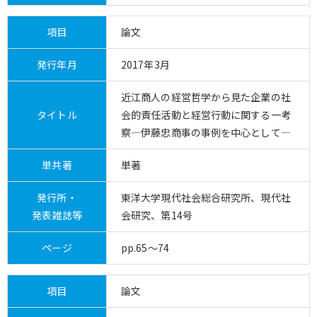
項目
論文
発行年月
2017年3月
近江商人の経営哲学から見た企業の社
タイトル
会的責任活動と経営行動に関する一考
察―伊藤忠商事の事例を中心として―
単共著
単著
発行所・
東洋大学現代社会総合研究所、現代社
発表雑誌等
会研究、第14号
ページ
pp.65～74
項目
論文