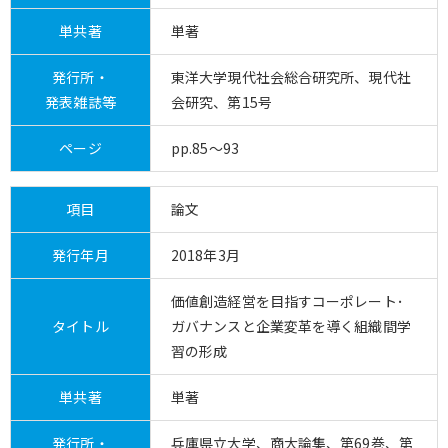
単共著
単著
発行所・
東洋大学現代社会総合研究所、現代社
発表雑誌等
会研究、第15号
ページ
pp.85～93
項目
論文
発行年月
2018年3月
価値創造経営を目指すコーポレート･
タイトル
ガバナンスと企業変革を導く組織間学
習の形成
単共著
単著
発行所・
兵庫県立大学、商大論集、第69巻、第