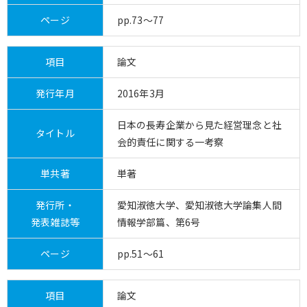
ページ
pp.73～77
項目
論文
発行年月
2016年3月
日本の長寿企業から見た経営理念と社
タイトル
会的責任に関する一考察
単共著
単著
発行所・
愛知淑徳大学、愛知淑徳大学論集人間
発表雑誌等
情報学部篇、第6号
ページ
pp.51～61
項目
論文