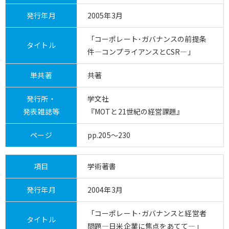
発行年月
2005年3月
「コーポレート･ガバナンスの前提条
タイトル
件―コンプライアンスとCSR―」
単共著
共著
発行所・
学文社
発表雑誌等
『MOTと21世紀の経営課題』
ページ
pp.205～230
項目
学術著書
発行年月
2004年3月
「コーポレート･ガバナンスと経営者
タイトル
問題―日米企業に焦点をあてて―」