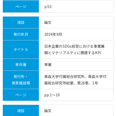
ページ
p.53
項目
論文
発行年月
2024年9月
日本企業のSDGs経営における事業展
タイトル
開とマテリアルティに関連するKPI
単共著
単著
発行所・
青森大学付属総合研究所、青森大学付
発表雑誌等
属総合研究所紀要、第26巻、1号
ページ
pp.1～10
項目
論文