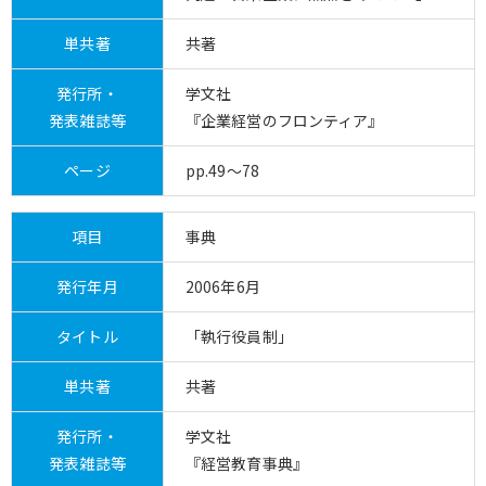
単共著
共著
発行所・
学文社
発表雑誌等
『企業経営のフロンティア』
ページ
pp.49～78
項目
事典
発行年月
2006年6月
タイトル
「執行役員制」
単共著
共著
発行所・
学文社
発表雑誌等
『経営教育事典』