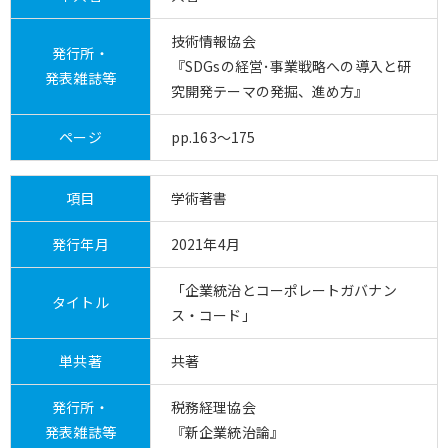
技術情報協会
発行所・
『SDGsの経営･事業戦略への導入と研
発表雑誌等
究開発テーマの発掘、進め方』
ページ
pp.163～175
項目
学術著書
発行年月
2021年4月
「企業統治とコーポレートガバナン
タイトル
ス・コード」
単共著
共著
発行所・
税務経理協会
発表雑誌等
『新企業統治論』