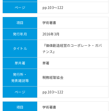
ページ
pp.103～122
項目
学術著書
発行年月
2016年3月
『価値創造経営のコーポレート・ガバ
タイトル
ナンス』
単共著
単著
発行所・
税務経理協会
発表雑誌等
ページ
pp.103～122
項目
学術著書