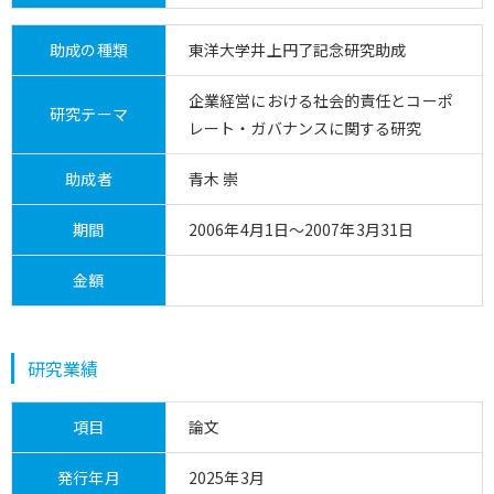
助成の種類
東洋大学井上円了記念研究助成
企業経営における社会的責任とコーポ
研究テーマ
レート・ガバナンスに関する研究
助成者
青木 崇
期間
2006年4月1日～2007年3月31日
金額
研究業績
項目
論文
発行年月
2025年3月