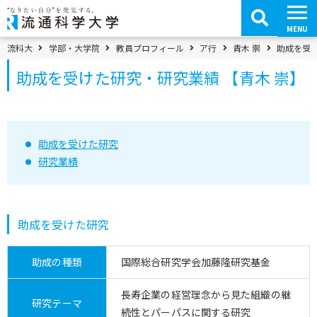
コ
ン
テ
MENU
ン
ツ
パンくずメニュー
流科大
学部・大学院
教員プロフィール
ア行
青木 崇
助成を受け
へ
移
助成を受けた研究・研究業績 【青木 崇】
動
助成を受けた研究
研究業績
助成を受けた研究
助成の種類
国際総合研究学会加藤隆研究基金
長寿企業の経営理念から見た組織の継
研究テーマ
続性とパーパスに関する研究