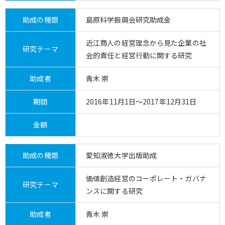
助成の種類
島原科学振興会研究助成金
近江商人の経営理念から見た企業の社
研究テーマ
会的責任と経営行動に関する研究
助成者
青木 崇
期間
2016年11月1日～2017年12月31日
金額
助成の種類
愛知淑徳大学出版助成
価値創造経営のコーポレート・ガバナ
研究テーマ
ンスに関する研究
助成者
青木 崇