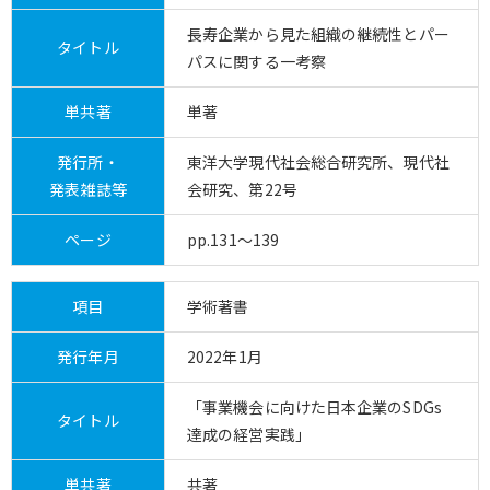
長寿企業から見た組織の継続性とパー
タイトル
パスに関する一考察
単共著
単著
発行所・
東洋大学現代社会総合研究所、現代社
発表雑誌等
会研究、第22号
ページ
pp.131～139
項目
学術著書
発行年月
2022年1月
「事業機会に向けた日本企業のSDGs
タイトル
達成の経営実践」
単共著
共著