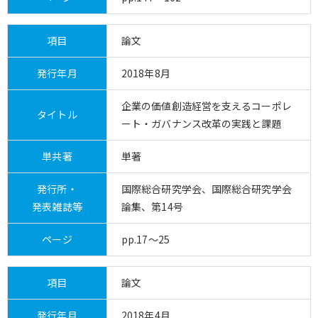
項目
論文
発行年月
2018年8月
企業の価値創造経営を支えるコーポレ
タイトル
ート・ガバナンス改革の実践と課題
単共著
単著
発行所・
国際総合研究学会、国際総合研究学会
発表雑誌等
論集、第14号
ページ
pp.17～25
項目
論文
発行年月
2018年4月