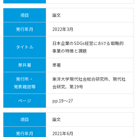
項目
論文
発行年月
2022年3月
日本企業のSDGs経営における戦略的
タイトル
事業の特徴と課題
単共著
単著
発行所・
東洋大学現代社会総合研究所、現代社
発表雑誌等
会研究、第19号
ページ
pp.19～27
項目
論文
発行年月
2021年6月