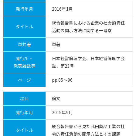
発行年月
2016年1月
統合報告書における企業の社会的責任
タイトル
活動の開示方法に関する一考察
単共著
単著
発行所・
日本経営倫理学会、日本経営倫理学会
発表雑誌等
誌、第23号
ページ
pp.85～96
項目
論文
発行年月
2015年9月
統合報告書から見た武田薬品工業の社
タイトル
会的責任活動の開示方法とその課題