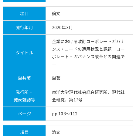
項目
論文
発行年月
2020年3月
企業における改訂コーポレートガバナ
ンス・コードの適用状況と課題―コー
タイトル
ポレート・ガバナンス改革との関連で
―
単共著
単著
発行所・
東洋大学現代社会総合研究所、現代社
発表雑誌等
会研究、第17号
ページ
pp.103～112
項目
論文