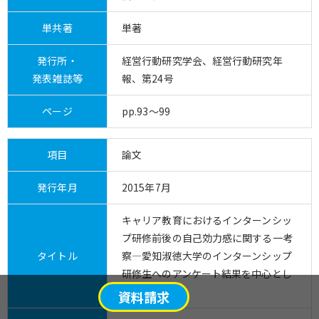
単共著
単著
発行所・
経営行動研究学会、経営行動研究年
発表雑誌等
報、第24号
ページ
pp.93～99
項目
論文
発行年月
2015年7月
キャリア教育におけるインターンシッ
プ研修前後の自己効力感に関する一考
タイトル
察―愛知淑徳大学のインターンシップ
研修生へのアンケート結果を中心とし
て―
資料請求