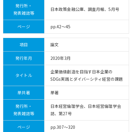
発行所・
日本政策金融公庫、調査月報、5月号
発表雑誌等
ページ
pp.42～45
項目
論文
発行年月
2020年3月
企業価値創造を目指す日本企業の
タイトル
SDGs実践とダイバーシティ経営の課題
単共著
単著
発行所・
日本経営倫理学会、日本経営倫理学会
発表雑誌等
誌、第27号
ページ
pp.307～320