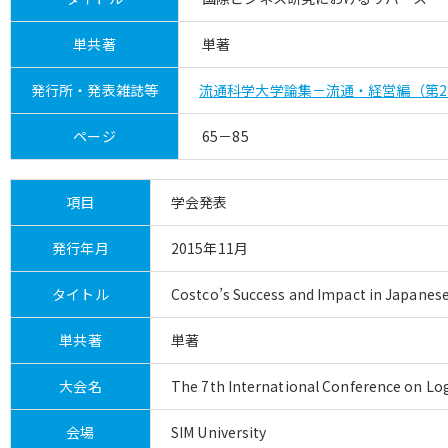
単共著
単著
発行所・発表雑誌等
流通科学大学論集－流通・経営編（第2
ページ
65－85
項目
学会発表
発行年月
2015年11月
タイトル
Costco’s Success and Impact in Japanes
単共著
単著
大会名
The 7th International Conference on Log
会場
SIM University