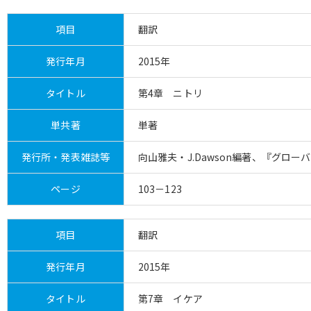
項目
翻訳
発行年月
2015年
タイトル
第4章 ニトリ
単共著
単著
発行所・発表雑誌等
向山雅夫・J.Dawson編著、『グロ
ページ
103－123
項目
翻訳
発行年月
2015年
タイトル
第7章 イケア