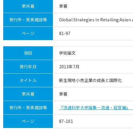
単共著
単著
発行所・発表雑誌等
Global Strategies in Retailing:Asi
ページ
81-97
項目
学術論文
発行年月
2013年7月
タイトル
新生現地小売企業の成長と国際化
単共著
単著
発行所・発表雑誌等
『流通科学大学論集－流通・経営編』 
ページ
87-101