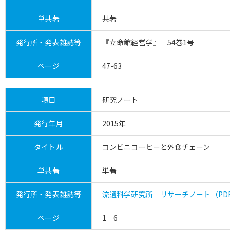
単共著
共著
発行所・発表雑誌等
『立命館経営学』 54巻1号
ページ
47-63
項目
研究ノート
発行年月
2015年
タイトル
コンビニコーヒーと外食チェーン
単共著
単著
発行所・発表雑誌等
流通科学研究所 リサーチノート（PDF
ページ
1－6