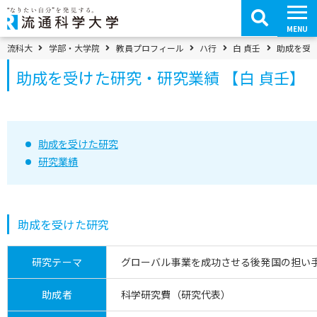
コ
ン
テ
MENU
ン
ツ
パンくずメニュー
流科大
学部・大学院
教員プロフィール
ハ行
白 貞壬
助成を受け
へ
移
助成を受けた研究・研究業績 【白 貞壬】
動
助成を受けた研究
研究業績
助成を受けた研究
研究テーマ
グローバル事業を成功させる後発国の担い
助成者
科学研究費（研究代表）