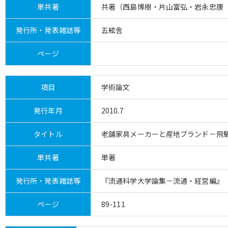
単共著
共著（西島博樹・片山富弘・岩永忠康
発行所・発表雑誌等
五絃舎
ページ
項目
学術論文
発行年月
2010.7
タイトル
老舗家具メーカーと産地ブランド－飛
単共著
単著
発行所・発表雑誌等
『流通科学大学論集－流通・経営編』（
ページ
89-111