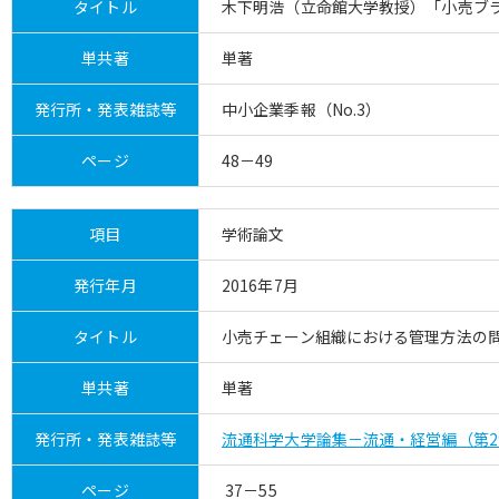
タイトル
木下明浩（立命館大学教授）「小売ブラ
単共著
単著
発行所・発表雑誌等
中小企業季報（No.3）
ページ
48－49
項目
学術論文
発行年月
2016年7月
タイトル
小売チェーン組織における管理方法の
単共著
単著
発行所・発表雑誌等
流通科学大学論集－流通・経営編（第2
ページ
37－55