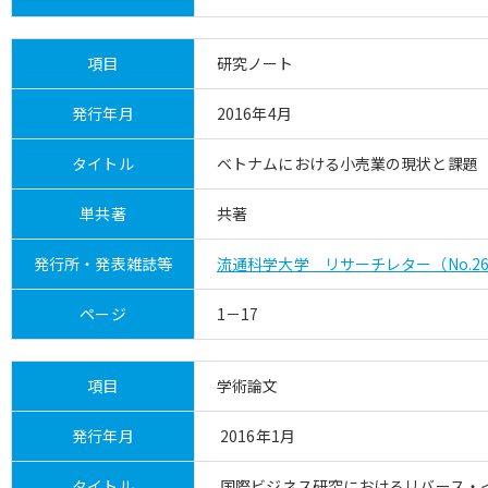
項目
研究ノート
発行年月
2016年4月
タイトル
ベトナムにおける小売業の現状と課題
単共著
共著
発行所・発表雑誌等
流通科学大学 リサーチレター（No.2
ページ
1－17
項目
学術論文
発行年月
2016年1月
タイトル
国際ビジネス研究におけるリバース・