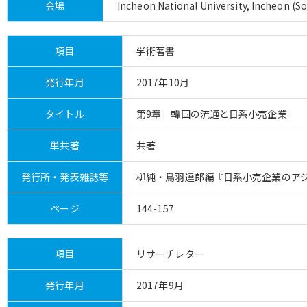
会場
Incheon National University, Incheon (S
項目
学術著書
発行年月
2017年10月
タイトル
第9章 韓国の流通と日系小売企業
単共著
共著
発行所・発表雑誌等
柳純・鳥羽達郎編『日系小売企業のア
ページ
144-157
項目
リサーチレター
発行年月
2017年9月