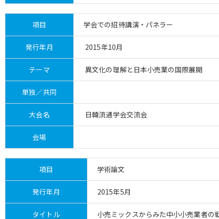
項目
学会での招待講演・パネラー
発行年月
2015年10月
テーマ
異文化の理解と日本小売業の国際展開
単独／共同
大会名
日韓流通学会交流会
会場
項目
学術論文
発行年月
2015年5月
タイトル
小売ミックスからみた中小小売業者の