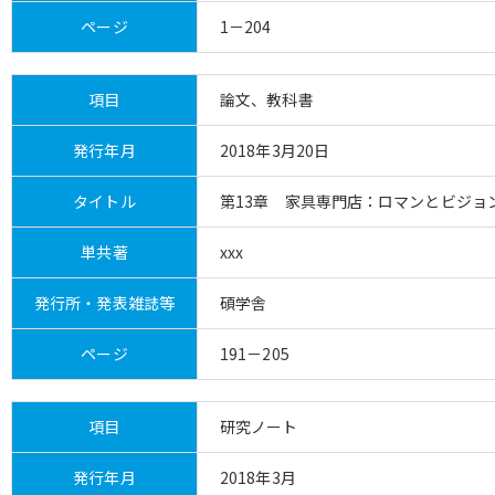
ページ
1－204
項目
論文、教科書
発行年月
2018年3月20日
タイトル
第13章 家具専門店：ロマンとビジョ
単共著
xxx
発行所・発表雑誌等
碩学舎
ページ
191－205
項目
研究ノート
発行年月
2018年3月