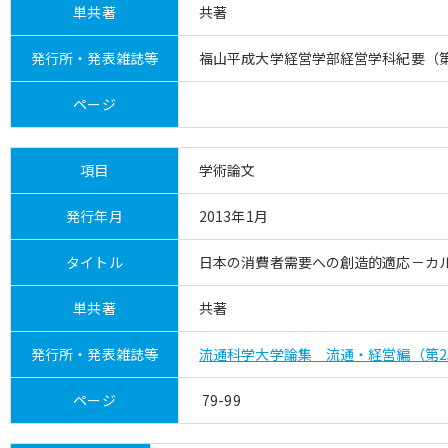
単共著
共著
発行所・発表雑誌等
福山平成大学経営学部経営学科紀要（第
ページ
項目
学術論文
発行年月
2013年1月
タイトル
日本の消費者需要への創造的適応－カ
単共著
共著
発行所・発表雑誌等
流通科学大学論集 流通・経営編（第2
ページ
79-99