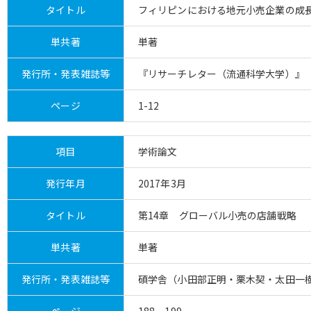
タイトル
フィリピンにおける地元小売企業の成
単共著
単著
発行所・発表雑誌等
『リサーチレター（流通科学大学）』（N
ページ
1-12
項目
学術論文
発行年月
2017年3月
タイトル
第14章 グローバル小売の店舗戦略
単共著
単著
発行所・発表雑誌等
碩学舎（小田部正明・栗木契・太田一
ページ
188－199