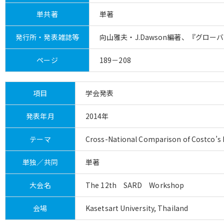
単共著
単著
発行所・発表雑誌等
向山雅夫・J.Dawson編著、『グロ
ページ
189－208
項目
学会発表
発表年月
2014年
テーマ
Cross-National Comparison of Costco’s L
単独／共同
単著
大会名
The 12th SARD Workshop
会場
Kasetsart University, Thailand