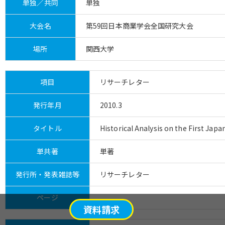
単独／共同
単独
大会名
第59回日本商業学会全国研究大会
場所
関西大学
項目
リサーチレター
発行年月
2010.3
タイトル
Historical Analysis on the First Jap
単共著
単著
発行所・発表雑誌等
リサーチレター
ページ
資料請求