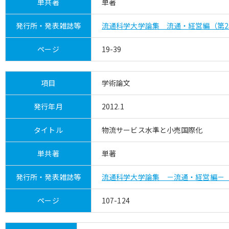
単共著
単著
発行所・発表雑誌等
流通科学大学論集 流通・経営編（第2
ページ
19-39
項目
学術論文
発行年月
2012.1
タイトル
物流サービス水準と小売国際化
単共著
単著
発行所・発表雑誌等
流通科学大学論集 －流通・経営編－（
ページ
107-124