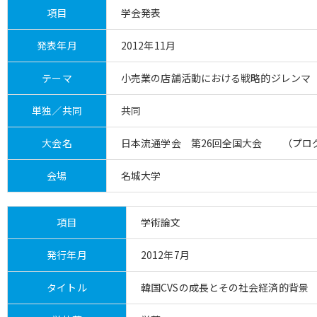
項目
学会発表
発表年月
2012年11月
テーマ
小売業の店舗活動における戦略的ジレンマ
単独／共同
共同
大会名
日本流通学会 第26回全国大会 （プログ
会場
名城大学
項目
学術論文
発行年月
2012年7月
タイトル
韓国CVSの成長とその社会経済的背景