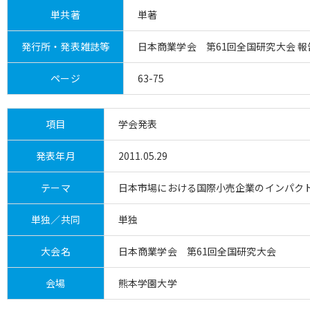
単共著
単著
発行所・発表雑誌等
日本商業学会 第61回全国研究大会 報
ページ
63-75
項目
学会発表
発表年月
2011.05.29
テーマ
日本市場における国際小売企業のインパク
単独／共同
単独
大会名
日本商業学会 第61回全国研究大会
会場
熊本学園大学