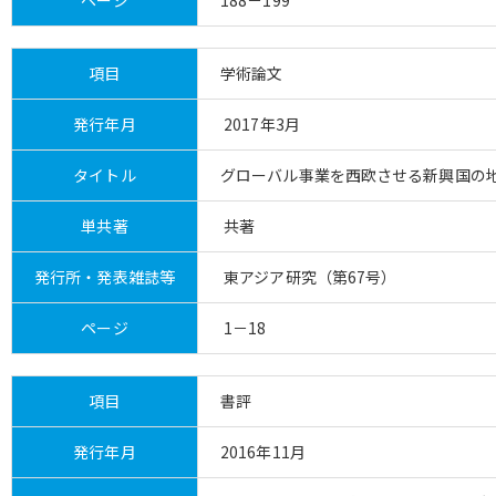
項目
学術論文
発行年月
2017年3月
タイトル
グローバル事業を西欧させる新興国の
単共著
共著
発行所・発表雑誌等
東アジア研究（第67号）
ページ
1－18
項目
書評
発行年月
2016年11月