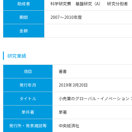
助成者
科学研究費 基盤研究（A） 研究分担者
期間
2007～2010年度
金額
研究業績
項目
著書
発行年月
2019年3月20日
タイトル
小売業のグローバル・イノベーション
単共著
単著
発行所・発表雑誌等
中央経済社