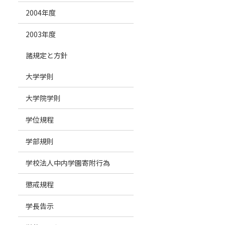
2004年度
2003年度
諸規定と方針
大学学則
大学院学則
学位規程
学部規則
学校法人中内学園寄附行為
懲戒規程
学長告示