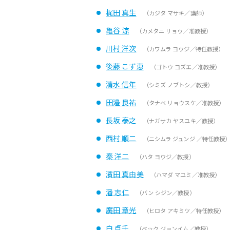
梶田 真生
（カジタ マサキ／講師）
亀谷 涼
（カメタニ リョウ／准教授）
川村 洋次
（カワムラ ヨウジ／特任教授）
後藤 こず恵
（ゴトウ コズエ／准教授）
清水 信年
（シミズ ノブトシ／教授）
田邉 良祐
（タナベ リョウスケ／准教授）
長坂 泰之
（ナガサカ ヤスユキ／教授）
西村 順二
（ニシムラ ジュンジ ／特任教授
秦 洋二
（ハタ ヨウジ／教授）
濱田 真由美
（ハマダ マユミ／准教授）
潘 志仁
（バン シジン／教授）
廣田 章光
（ヒロタ アキミツ／特任教授）
白 貞壬
（ベック ジョンイム／教授）