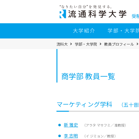
コ
ン
テ
ン
受
ツ
へ
移
大学紹介
学部・大学
動
パ
流科大
学部・大学院
教員プロフィール
ン
く
ず
メ
ニ
ュ
ー
商学部 教員一覧
マーケティング学科
（五十音
新 雅史
（アラタ マサフミ／准教授）
李 志明
（イ ジミョン／教授）