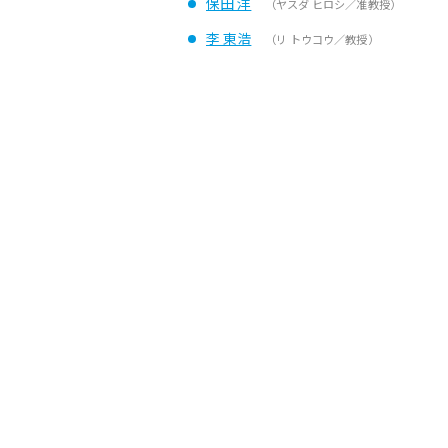
保田 洋
（ヤスダ ヒロシ／准教授）
李 東浩
（リ トウコウ／教授）