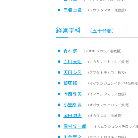
三浦 玉緒
（ミウラ タマオ／准教授）
経営学科
（五十音順）
青木 崇
（アオキ タカシ／准教授）
赤川 元昭
（アカガワ モトアキ／教授）
天田 英彦
（アマダ ヒデヒコ／教授）
飯塚 順一
（イイヅカ ジュンイチ／特任教授
今西 珠美
（イマニシ タマミ／教授）
小笠原 宏
（オガサワラ ヒロシ／教授）
岡田 恵実
（オカダ エミ／准教授）
岡村 俊一郎
（オカムラ シュンイチロウ／
川合 宏之
（カワイ ヒロユキ／教授）