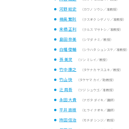
河野 総史
（カワノ ソウシ／准教授）
楠奥 繁則
（クスオク シゲノリ／准教授）
来栖 正利
（クルス マサトシ／准教授）
島田 奈美
（シマダ ナミ／教授）
白幡 俊輔
（シラハタ シュンスケ／准教授
孫 美灵
（ソン ミレイ／教授）
竹中 康之
（タケナカ ヤスユキ／教授）
竹山 快
（タケヤマ カイ／助教授）
辻 周吾
（ツジ シュウゴ／准教授）
永田 大貴
（ナガタ ダイキ／講師）
平井 直樹
（ヒライ ナオキ／講師）
持田 信治
（モチダ シンジ／教授）