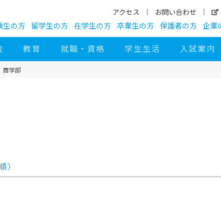
アクセス
お問い合わせ
験生の方
留学生の方
在学生の方
卒業生の方
保護者の方
企業
院
教育
就職・資格
学生生活
入試案内
商学部
順）