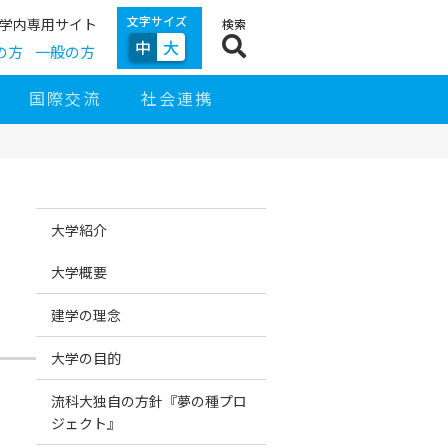
文字サイズ
学内専用サイト
検索
中
大
の方
一般の方
国際交流
社会連携
サ
サ
イ
イ
大学紹介
ド
ト
ナ
ナ
ビ
ビ
大学概要
ゲ
ー
シ
建学の理念
ョ
ン
大学の目的
流科大独自の方針『夢の種プロ
ジェクト』