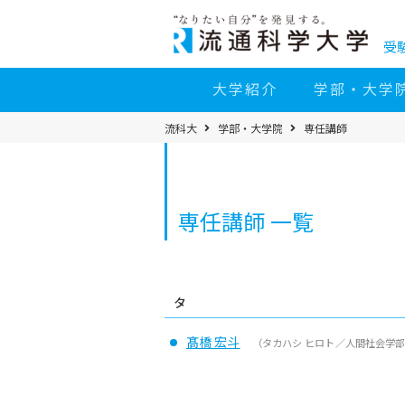
コ
ン
テ
ン
受
ツ
へ
移
大学紹介
学部・大学
動
パ
流科大
学部・大学院
専任講師
ン
く
ず
メ
ニ
ュ
ー
専任講師 一覧
タ
髙橋 宏斗
（タカハシ ヒロト／人間社会学