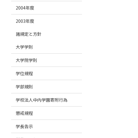
2004年度
2003年度
諸規定と方針
大学学則
大学院学則
学位規程
学部規則
学校法人中内学園寄附行為
懲戒規程
学長告示