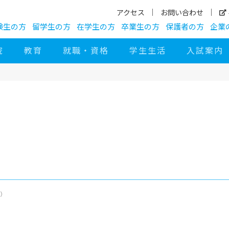
アクセス
お問い合わせ
験生の方
留学生の方
在学生の方
卒業生の方
保護者の方
企業
院
教育
就職・資格
学生生活
入試案内
部）