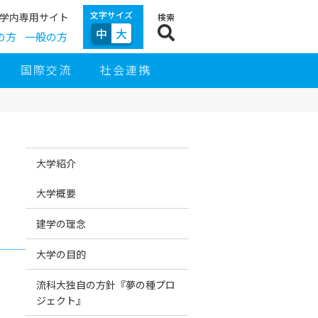
文字サイズ
学内専用サイト
検索
中
大
の方
一般の方
国際交流
社会連携
サ
サ
イ
イ
大学紹介
ド
ト
ナ
ナ
ビ
ビ
大学概要
ゲ
ー
シ
建学の理念
ョ
ン
大学の目的
流科大独自の方針『夢の種プロ
ジェクト』