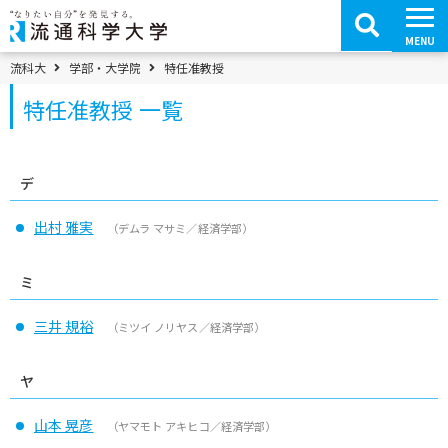
コ
ン
テ
MENU
ン
ツ
パンくずメニュー
流科大
学部・大学院
特任准教授
へ
移
特任准教授 一覧
動
デ
出村 雅実
（デムラ マサミ／経済学部）
ミ
三井 規裕
（ミツイ ノリヤス／経済学部）
ヤ
山本 晃彦
（ヤマモト アキヒコ／経済学部）