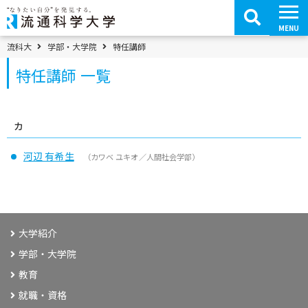
コ
ン
テ
MENU
ン
ツ
パンくずメニュー
流科大
学部・大学院
特任講師
へ
移
特任講師 一覧
動
カ
河辺 有希生
（カワベ ユキオ／人間社会学部）
大学紹介
学部・大学院
教育
就職・資格