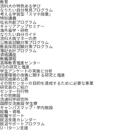
教育
流科大の特色ある学び
なりたい自分発見プログラム
考える学習型「スマホ授業」
特別講義
社会共創プログラム
キャリアアップセミナー
海外留学・研修
なりたい自分ガイド
流科大版マネーの虎
公務員試験対策プログラム
教員採用試験対策プログラム
簿記会計プログラム
資格講座
教職課程
高等教育推進センター
FDの研究と推進
学生アンケートの実施と分析
授業環境の改善に関する研究と推進
研究成果の公表
その他センターの目的を達成するために必要な事業
研究員のご紹介
センター刊行物
その他施設
流通科学研究所
国際交流施設 学生寮
キャンパスマップ・学内施設
就職・資格
就職サポート
就活支援カレンダー
就活サポートプログラム
U・Iターン支援