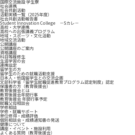
国際交流施設 学生寮
社会連携
社会共創活動
活動実績一覧（2025年度）
社会共創活動報告書
Student Innovation College －Sカレ－
高校・大学連携
高校への出張講義プログラム
地域・スポーツ・文化活動
地域交流活動
公開講座
公開講座のご案内
資格講座
科目等履修生
生涯学習の会
連携協定
留学生の方
留学生のための就職活動支援
日本人・他国留学生との交流企画
文部科学省「留学生就職促進教育プログラム認定制度」認定
保護者の方（教育後援会）
教育後援会とは
教育後援会年間行事
教育後援会 年間行事予定
就職父母相談会
学修相談
学修・就職サポート
単位修得・成績評価
個別相談会・成績通知書の発送
健康について
講座・イベント・施設利用
よくある質問（教育後援会）