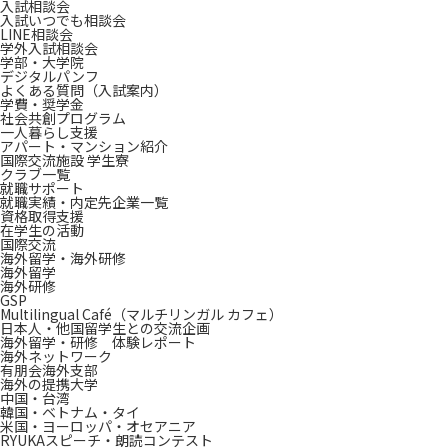
入試相談会
入試いつでも相談会
LINE相談会
学外入試相談会
学部・大学院
デジタルパンフ
よくある質問（入試案内）
学費・奨学金
社会共創プログラム
一人暮らし支援
アパート・マンション紹介
国際交流施設 学生寮
クラブ一覧
就職サポート
就職実績・内定先企業一覧
資格取得支援
在学生の活動
国際交流
海外留学・海外研修
海外留学
海外研修
GSP
Multilingual Café（マルチリンガル カフェ）
日本人・他国留学生との交流企画
海外留学・研修 体験レポート
海外ネットワーク
有朋会海外支部
海外の提携大学
中国・台湾
韓国・ベトナム・タイ
米国・ヨーロッパ・オセアニア
RYUKAスピーチ・朗読コンテスト