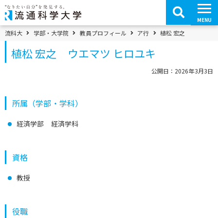
コ
ン
テ
MENU
ン
ツ
パンくずメニュー
流科大
学部・大学院
教員プロフィール
ア行
植松 宏之
へ
移
植松 宏之 ウエマツ ヒロユキ
動
公開日：2026年3月3日
所属（学部・学科）
経済学部 経済学科
資格
教授
役職