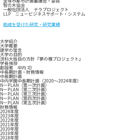
宝塚市都市計画審議会・委員
智の木協会
一般社団法人 テラプロジェクト
LLP ニュービジネスサポート・システム
助成を受けた研究・研究業績
サ
サ
大学紹介
イ
イ
大学概要
ド
ト
建学の理念
ナ
ナ
大学の目的
ビ
ビ
流科大独自の方針『夢の種プロジェクト』
ゲ
学長挨拶
ー
創設者 中内 㓛
シ
中長期計画・財務情報
ョ
中長期計画
ン
中内学園中長期計画（2020～2024年度）
NーPLAN（第一次計画）
NーPLAN（第二次計画）
NーPLAN（第三次計画）
NーPLAN（第四次計画）
NーPLAN（第五次計画）
財務情報
2024年度
2023年度
2022年度
2021年度
2020年度
2019年度
2018年度