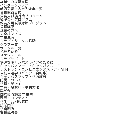
卒業生の就職支援
インターンシップ
就職実績・内定先企業一覧
資格取得支援
公務員試験対策プログラム
簿記会計プログラム
教員採用試験対策プログラム
資格講座
企業の方へ
東京オフィス
学生生活
クラブ・サークル活動
クラブ一覧
サークル一覧
指導者紹介
スケジュール
クラブサポート
快適なキャンパスライフのために
キャンパスマナー・キャンパスルール
レストラン・コンビニエンスストア・ATM
自動車通学（バイク・自転車）
キャンパスマップ・学内施設
防災について
学費・奨学金
学費・授業料・納付方法
奨学金
国際交流施設 学生寮
表彰・コンテスト
学生生活相談窓口
授業関係
学籍関係
各種証明書