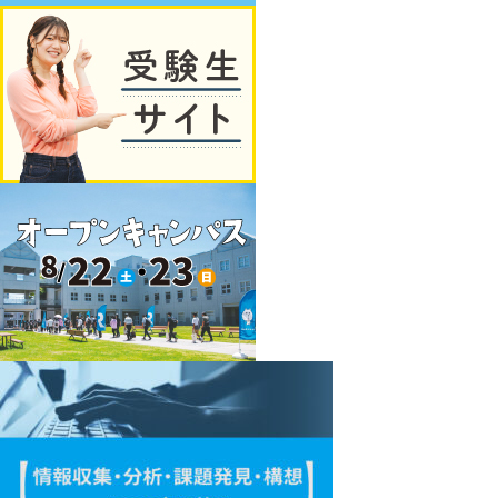
大
受
独
験
自
生
の
サ
教
イ
育
ト
プ
ロ
グ
ラ
ム
オ
ー
プ
ン
キ
ャ
ン
パ
ス
デ
ー
タ
サ
イ
エ
ン
ス