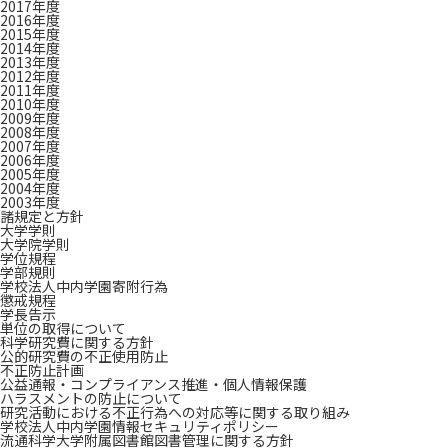
2017年度
2016年度
2015年度
2014年度
2013年度
2012年度
2011年度
2010年度
2009年度
2008年度
2007年度
2006年度
2005年度
2004年度
2003年度
諸規定と方針
大学学則
大学院学則
学位規程
学部規則
学校法人中内学園寄附行為
懲戒規程
学長告示
単位の取得について
科学研究費に関する方針
公的研究費の不正使用防止
不正防止計画
公益通報・コンプライアンス推進・個人情報保護
ハラスメントの防止について
研究活動における不正行為への対応等に関する取り組み
学校法人中内学園情報セキュリティポリシー
流通科学大学附属図書館図書管理に関する方針