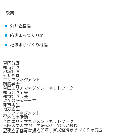
後期
公共経営論
防災まちづくり論
地域まちづくり概論
専門分野
都市計画
地域計画
公共経営
エリアマネジメント
所属学会
全国エリアマネジメントネットワーク
都市計画学会
都市計画協会
現在の研究テーマ
都市再生
地方創生
エリアマネジメント
学外での活動
全国エリアマネジメントネットワーク
大阪大学大学院工学研究科 招へい教授
京都大学経営管理大学院 官民連携まちづくり研究会