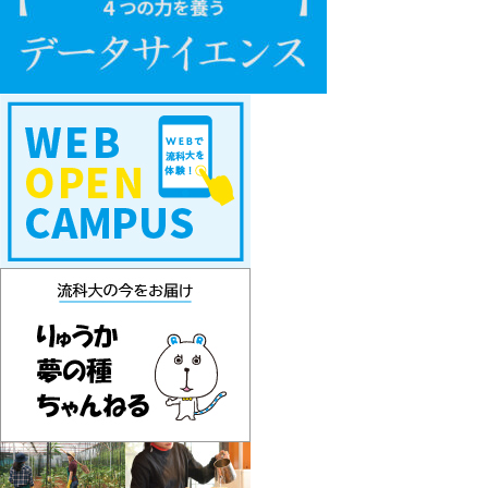
W
E
B
オ
ー
プ
ン
キ
ャ
ン
パ
ス
り
ゅ
う
か
通
信
挑
戦
し