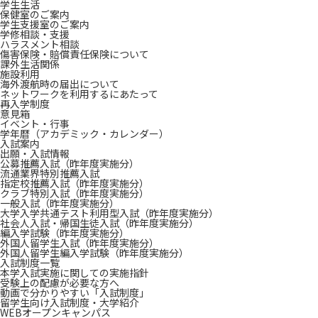
学生生活
保健室のご案内
学生支援室のご案内
学修相談・支援
ハラスメント相談
傷害保険・賠償責任保険について
課外生活関係
施設利用
海外渡航時の届出について
ネットワークを利用するにあたって
再入学制度
意見箱
イベント・行事
学年暦（アカデミック・カレンダー）
入試案内
出願・入試情報
公募推薦入試（昨年度実施分）
流通業界特別推薦入試
指定校推薦入試（昨年度実施分）
クラブ特別入試（昨年度実施分）
一般入試（昨年度実施分）
大学入学共通テスト利用型入試（昨年度実施分）
社会人入試・帰国生徒入試（昨年度実施分）
編入学試験（昨年度実施分）
外国人留学生入試（昨年度実施分）
外国人留学生編入学試験（昨年度実施分）
入試制度一覧
本学入試実施に関しての実施指針
受験上の配慮が必要な方へ
動画で分かりやすい「入試制度」
留学生向け入試制度・大学紹介
WEBオープンキャンパス