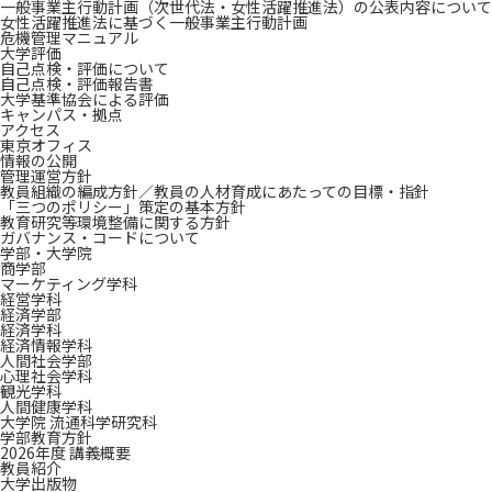
一般事業主行動計画（次世代法・女性活躍推進法）の公表内容について
女性活躍推進法に基づく一般事業主行動計画
危機管理マニュアル
大学評価
自己点検・評価について
自己点検・評価報告書
大学基準協会による評価
キャンパス・拠点
アクセス
東京オフィス
情報の公開
管理運営方針
教員組織の編成方針／教員の人材育成にあたっての目標・指針
「三つのポリシー」策定の基本方針
教育研究等環境整備に関する方針
ガバナンス・コードについて
学部・大学院
商学部
マーケティング学科
経営学科
経済学部
経済学科
経済情報学科
人間社会学部
心理社会学科
観光学科
人間健康学科
大学院 流通科学研究科
学部教育方針
2026年度 講義概要
教員紹介
大学出版物