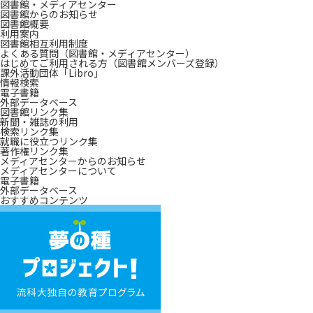
図書館・メディアセンター
図書館からのお知らせ
図書館概要
利用案内
図書館相互利用制度
よくある質問（図書館・メディアセンター）
はじめてご利用される方（図書館メンバーズ登録）
課外活動団体「Libro」
情報検索
電子書籍
外部データベース
図書館リンク集
新聞・雑誌の利用
検索リンク集
就職に役立つリンク集
著作権リンク集
メディアセンターからのお知らせ
メディアセンターについて
電子書籍
外部データベース
お
おすすめコンテンツ
す
夢
す
の
め
種
コ
プ
ン
ロ
テ
ジ
ン
ェ
ツ
ク
ト！
流
科