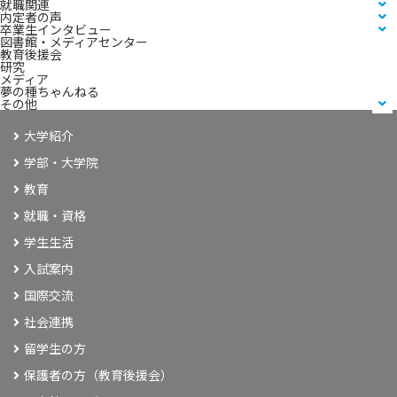
就職関連
生
内定者の声
に！
卒業生インタビュー
図書館・メディアセンター
教育後援会
研究
メディア
夢の種ちゃんねる
その他
大学紹介
学部・大学院
教育
就職・資格
学生生活
入試案内
国際交流
社会連携
留学生の方
保護者の方（教育後援会）