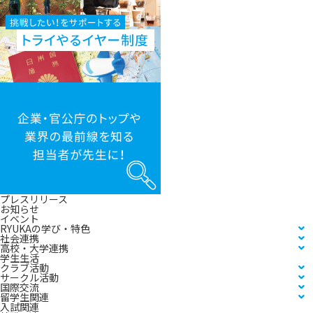
た
い！
を
サ
ポ
ー
ト
す
る
企
ト
業・
ラ
官
イ
公
や
庁
る
の
イ
ト
ヤ
ッ
ー
プ
制
や
度
業
界
カ
プレスリリース
の
テ
お知らせ
最
ゴ
イベント
前
リ
RYUKAの学び・特色
線
ー
社会連携
を
リ
高校・大学連携
知
ス
学生生活
る
ト
クラブ活動
担
サークル活動
当
国際交流
者
留学生関連
が
入試関連
先