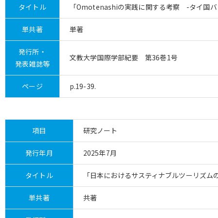
タイトル
「Omotenashiの実践に関する考察 -タイ
単共著
単著
発行所・
文教大学国際学部紀要 第36巻1号
発表雑誌等
ページ
p.19-39.
項目
研究ノート
発行年月
2025年7月
タイトル
「日本におけるサスティナブルツーリズム
単共著
共著