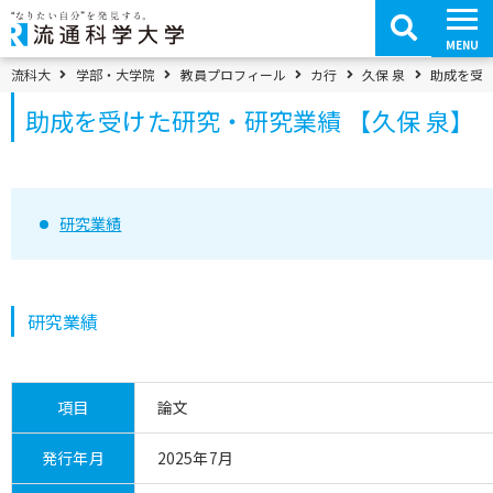
コ
ン
テ
MENU
ン
ツ
パンくずメニュー
流科大
学部・大学院
教員プロフィール
カ行
久保 泉
助成を受け
へ
移
助成を受けた研究・研究業績 【久保 泉】
動
研究業績
研究業績
項目
論文
発行年月
2025年7月