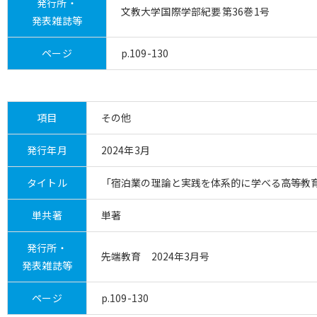
発行所・
文教大学国際学部紀要 第36巻1号
発表雑誌等
ページ
p.109-130
項目
その他
発行年月
2024年3月
タイトル
「宿泊業の理論と実践を体系的に学べる高等教
単共著
単著
発行所・
先端教育 2024年3月号
発表雑誌等
ページ
p.109-130