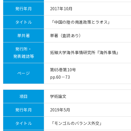
発行年月
2017年10月
タイトル
「中国の陸の南進政策とラオス」
単共著
単著（査読あり）
発行所・
拓殖大学海外事情研究所『海外事情』
発表雑誌等
第65巻第10号
ページ
pp.60－73
項目
学術論文
発行年月
2019年5月
タイトル
「モンゴルのバランス外交」