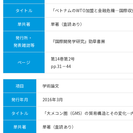
タイトル
「ベトナムのWTO加盟と金融危機―国際収
単共著
単著（査読あり）
発行所・
『国際開発学研究』勁草書房
発表雑誌等
第14巻第2号
ページ
pp.31－44
項目
学術論文
発行年月
2016年3月
タイトル
「大メコン圏（GMS）の貿易構造とその変化―
単共著
単著（査読あり）