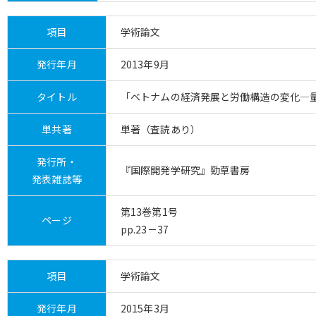
項目
学術論文
発行年月
2013年9月
タイトル
「ベトナムの経済発展と労働構造の変化―
単共著
単著（査読あり）
発行所・
『国際開発学研究』勁草書房
発表雑誌等
第13巻第1号
ページ
pp.23－37
項目
学術論文
発行年月
2015年3月