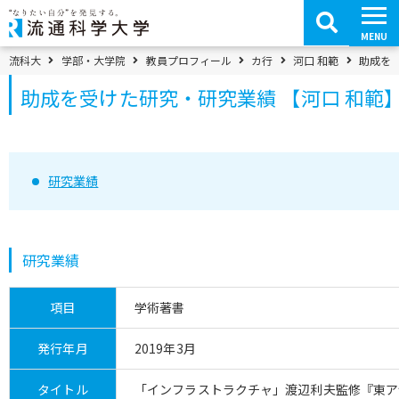
コ
ン
テ
MENU
ン
ツ
パンくずメニュー
流科大
学部・大学院
教員プロフィール
カ行
河口 和範
助成を受
へ
移
助成を受けた研究・研究業績 【河口 和範
動
研究業績
研究業績
項目
学術著書
発行年月
2019年3月
タイトル
「インフラストラクチャ」渡辺利夫監修『東ア