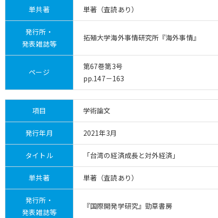
単共著
単著（査読あり）
発行所・
拓殖大学海外事情研究所『海外事情』
発表雑誌等
第67巻第3号
ページ
pp.147－163
項目
学術論文
発行年月
2021年3月
タイトル
「台湾の経済成長と対外経済」
単共著
単著（査読あり）
発行所・
『国際開発学研究』勁草書房
発表雑誌等