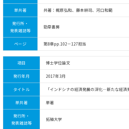
単共著
共著：梶原弘和、藤本耕司、河口和範
発行所・
勁草書房
発表雑誌等
ページ
第8章pp.102－127担当
項目
博士学位論文
発行年月
2017年3月
タイトル
「インドシナの経済発展の深化―新たな経済
単共著
単著
発行所・
拓殖大学
発表雑誌等