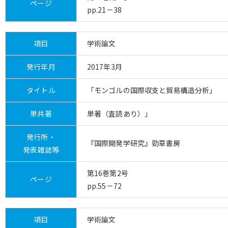
ページ
pp.21－38
項目
学術論文
発行年月
2017年3月
タイトル
「モンゴルの国際収支と貿易構造分析」
単共著
単著（査読あり）」
発行所・
『国際開発学研究』勁草書房
発表雑誌等
第16巻第2号
ページ
pp.55－72
項目
学術論文