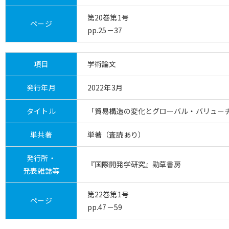
第20巻第1号
ページ
pp.25－37
項目
学術論文
発行年月
2022年3月
タイトル
「貿易構造の変化とグローバル・バリュー
単共著
単著（査読あり）
発行所・
『国際開発学研究』勁草書房
発表雑誌等
第22巻第1号
ページ
pp.47－59