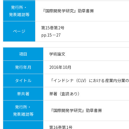
発行所・
『国際開発学研究』勁草書房
発表雑誌等
第15巻第2号
ページ
pp.15－27
項目
学術論文
発行年月
2016年10月
タイトル
「インドシナ（CLV）における産業内分業
単共著
単著（査読あり）
発行所・
『国際開発学研究』勁草書房
発表雑誌等
第16巻第1号