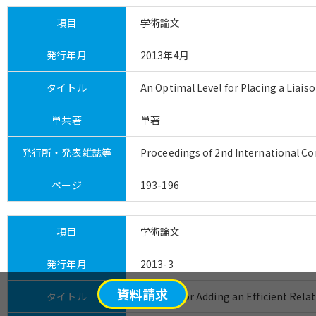
項目
学術論文
発行年月
2013年4月
タイトル
An Optimal Level for Placing a Lia
単共著
単著
発行所・発表雑誌等
Proceedings of 2nd International C
ページ
193-196
項目
学術論文
発行年月
2013-3
資料請求
タイトル
A Model for Adding an Efficient Rela