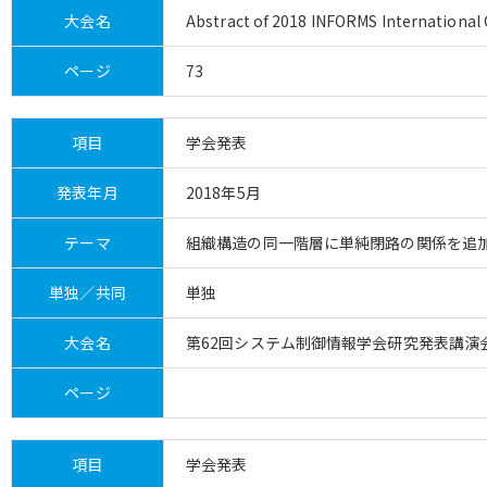
大会名
Abstract of 2018 INFORMS International 
ページ
73
項目
学会発表
発表年月
2018年5月
テーマ
組織構造の同一階層に単純閉路の関係を追
単独／共同
単独
大会名
第62回システム制御情報学会研究発表講演会 講
ページ
項目
学会発表