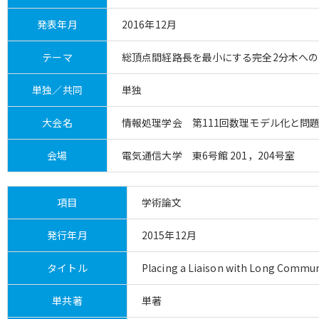
発表年月
2016年12月
テーマ
総頂点間経路長を最小にする完全2分木への
単独／共同
単独
大会名
情報処理学会 第111回数理モデル化と問
会場
電気通信大学 東6号館 201，204号室
項目
学術論文
発行年月
2015年12月
タイトル
Placing a Liaison with Long Commu
単共著
単著