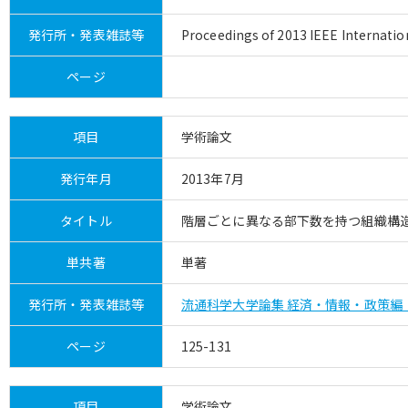
発行所・発表雑誌等
Proceedings of 2013 IEEE Internati
ページ
項目
学術論文
発行年月
2013年7月
タイトル
階層ごとに異なる部下数を持つ組織構
単共著
単著
発行所・発表雑誌等
流通科学大学論集 経済・情報・政策編（
ページ
125-131
項目
学術論文