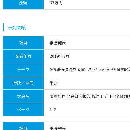
金額
33万円
研究業績
項目
学会発表
発表年月
2019年3月
テーマ
A情報伝達長を考慮したピラミッド組織構
単独／共同
単独
大会名
情報処理学会研究報告 数理モデル化と問題解決, Vol
ページ
1-2
項目
学会発表