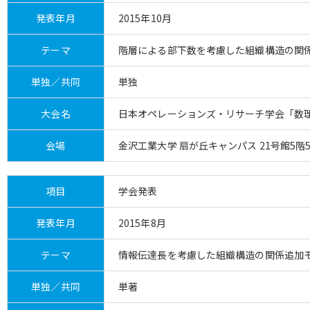
発表年月
2015年10月
テーマ
階層による部下数を考慮した組織構造の関
単独／共同
単独
大会名
日本オペレーションズ・リサーチ学会「数
会場
金沢工業大学 扇が丘キャンパス 21号館5階5
項目
学会発表
発表年月
2015年8月
テーマ
情報伝達長を考慮した組織構造の関係追加
単独／共同
単著