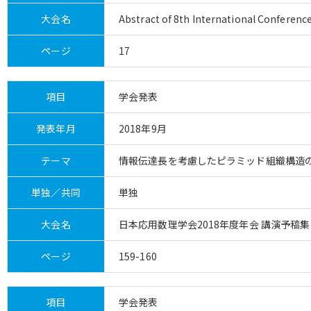
大会名
Abstract of 8th International Conferen
ページ
17
項目
学会発表
発表年月
2018年9月
テーマ
情報伝達長を考慮したピラミッド組織構造
単独／共同
単独
大会名
日本応用数理学会2018年度年会 講演予稿集
ページ
159-160
項目
学会発表