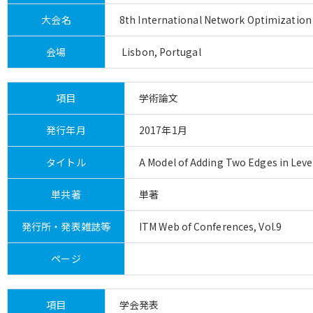
大会名
8th International Network Optimization
会場
Lisbon, Portugal
項目
学術論文
発行年月
2017年1月
タイトル
A Model of Adding Two Edges in Leve
単共著
単著
発行所・発表雑誌等
ITM Web of Conferences, Vol.9
ページ
項目
学会発表