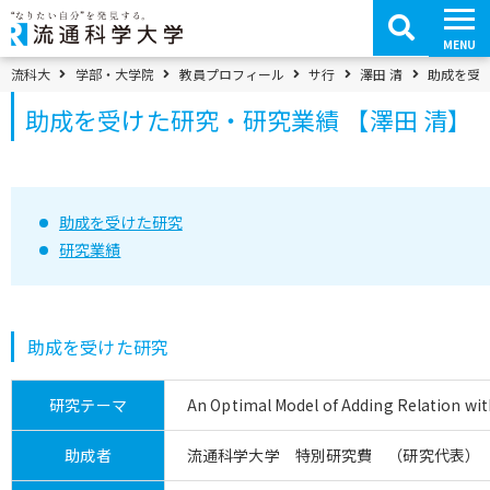
コ
ン
テ
MENU
ン
ツ
パンくずメニュー
流科大
学部・大学院
教員プロフィール
サ行
澤田 清
助成を受け
へ
移
助成を受けた研究・研究業績 【澤田 清】
動
助成を受けた研究
研究業績
助成を受けた研究
研究テーマ
An Optimal Model of Adding Relation wi
助成者
流通科学大学 特別研究費 （研究代表）