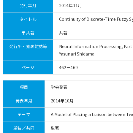
発行年月
2014年11月
タイトル
Continuity of Discrete-Time Fuzzy 
単共著
共著
発行所・発表雑誌等
Neural Information Processing, Part
Yasunari Shidama
ページ
462－469
項目
学会発表
発表年月
2014年10月
テーマ
A Model of Placing a Liaison between T
単独／共同
単著