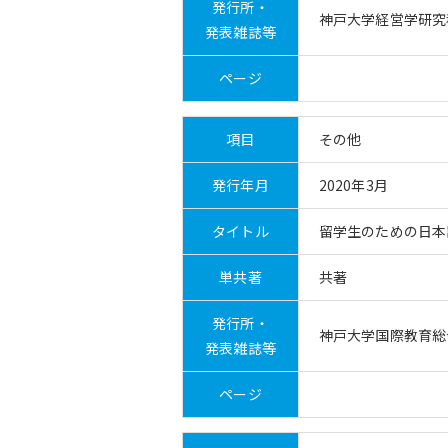
発行所・
神戸大学経営学研究
発表雑誌等
ページ
項目
その他
発行年月
2020年3月
タイトル
留学生のための日本
単共著
共著
発行所・
神戸大学国際教育総
発表雑誌等
ページ