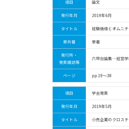
項目
論文
発行年月
2019年6月
タイトル
経験価値とオムニチ
単共著
単著
発行所・
六甲台論集―経営学
発表雑誌等
ページ
pp.19～38
項目
学会発表
発行年月
2019年5月
タイトル
小売企業のクロスチ