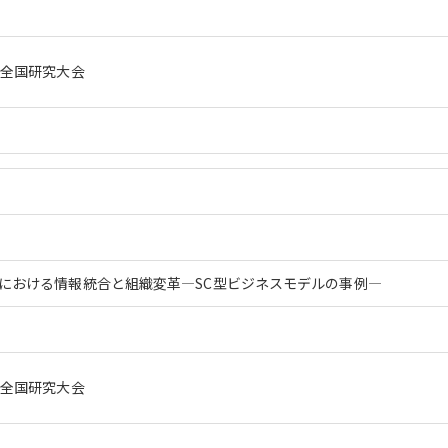
回全国研究大会
における情報統合と組織変革―SC型ビジネスモデルの事例―
回全国研究大会