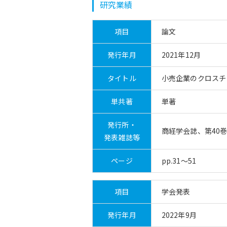
研究業績
項目
論文
発行年月
2021年12月
タイトル
小売企業のクロスチ
単共著
単著
発行所・
商経学会誌、第40巻
発表雑誌等
ページ
pp.31～51
項目
学会発表
発行年月
2022年9月