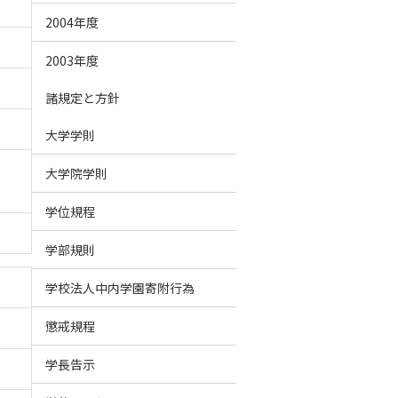
2004年度
2003年度
諸規定と方針
大学学則
大学院学則
学位規程
学部規則
学校法人中内学園寄附行為
懲戒規程
学長告示