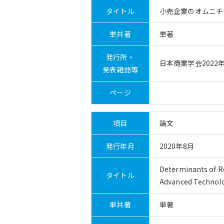
タイトル
小売企業のオムニチ
単共著
単著
発行所・
日本商業学会2022
発表雑誌等
ページ
項目
論文
発行年月
2020年8月
Determinants of Re
タイトル
Advanced Technolo
単共著
単著