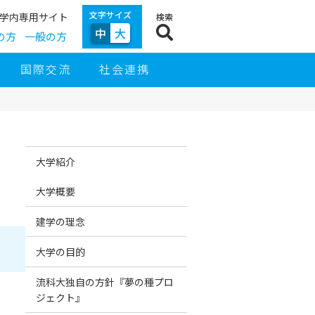
文字サイズ
学内専用サイト
検索
中
大
の方
一般の方
国際交流
社会連携
サ
サ
イ
イ
大学紹介
ド
ト
ナ
ナ
ビ
ビ
大学概要
ゲ
ー
シ
建学の理念
ョ
ン
大学の目的
流科大独自の方針『夢の種プロ
ジェクト』