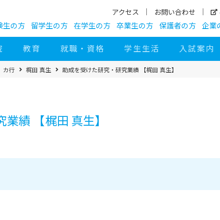
アクセス
お問い合わせ
験生の方
留学生の方
在学生の方
卒業生の方
保護者の方
企業
院
教育
就職・資格
学生生活
入試案内
カ行
梶田 真生
助成を受けた研究・研究業績 【梶田 真生】
業績 【梶田 真生】