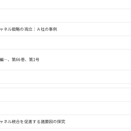
ャネル戦略の両立：Ａ社の事例
編―、第66巻、第1号
ャネル統合を促進する諸要因の探究