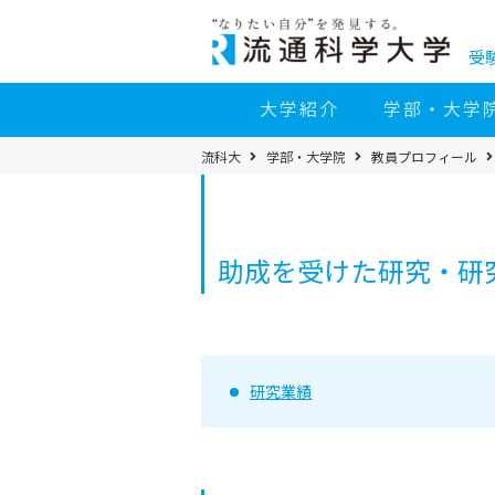
コ
ン
テ
ン
受
ツ
へ
移
大学紹介
学部・大学
動
パ
流科大
学部・大学院
教員プロフィール
ン
く
ず
メ
ニ
ュ
ー
助成を受けた研究・研究
研究業績