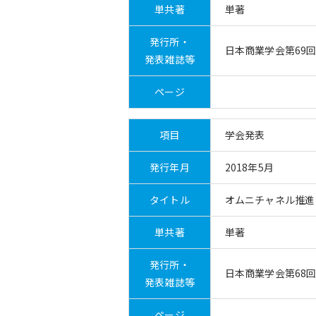
単共著
単著
発行所・
日本商業学会第69
発表雑誌等
ページ
項目
学会発表
発行年月
2018年5月
タイトル
オムニチャネル推進
単共著
単著
発行所・
日本商業学会第68
発表雑誌等
ページ