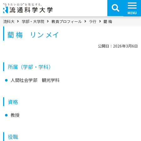
コ
ン
テ
MENU
ン
ツ
パンくずメニュー
流科大
学部・大学院
教員プロフィール
ラ行
藺 梅
へ
移
藺 梅 リン メイ
動
公開日：2026年3月6日
所属（学部・学科）
人間社会学部 観光学科
資格
教授
役職