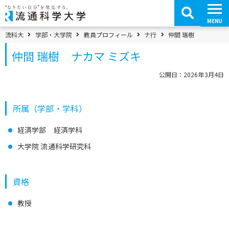
コ
ン
テ
MENU
ン
ツ
パンくずメニュー
流科大
学部・大学院
教員プロフィール
ナ行
仲間 瑞樹
へ
移
仲間 瑞樹 ナカマ ミズキ
動
公開日：2026年3月4日
所属（学部・学科）
経済学部 経済学科
大学院 流通科学研究科
資格
教授