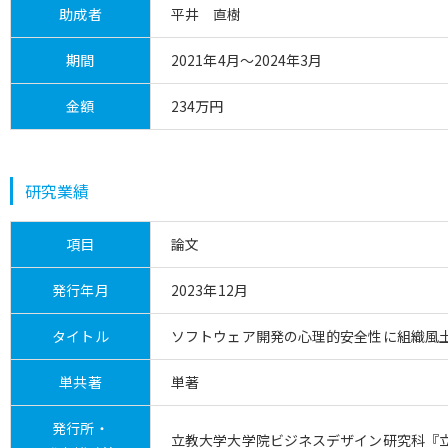
助成者
平井 直樹
期間
2021年4月～2024年3月
金額
234万円
研究業績
項目
論文
発行年月
2023年12月
タイトル
ソフトウェア開発の心理的安全性に組織風
単共著
単著
発行所・
立教大学大学院ビジネスデザイン研究科『立教