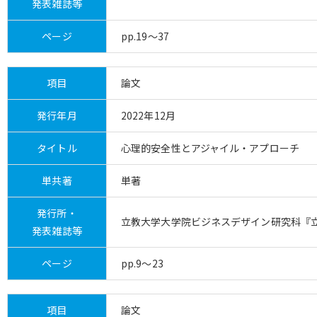
発表雑誌等
ページ
pp.19～37
項目
論文
発行年月
2022年12月
タイトル
心理的安全性とアジャイル・アプローチ
単共著
単著
発行所・
立教大学大学院ビジネスデザイン研究科『立教
発表雑誌等
ページ
pp.9～23
項目
論文