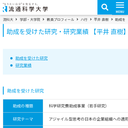
コ
ン
テ
MENU
ン
ツ
パンくずメニュー
流科大
学部・大学院
教員プロフィール
ハ行
平井 直樹
助成を受
へ
移
助成を受けた研究・研究業績 【平井 直樹
動
助成を受けた研究
研究業績
助成を受けた研究
助成の種類
科学研究費助成事業（若手研究）
研究テーマ
アジャイル型思考の日本の企業組織への適