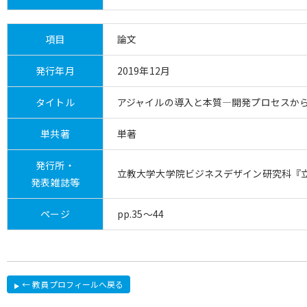
項目
論文
発行年月
2019年12月
タイトル
アジャイルの導入と本質―開発プロセスか
単共著
単著
発行所・
立教大学大学院ビジネスデザイン研究科『立教
発表雑誌等
ページ
pp.35～44
← 教員プロフィールへ戻る