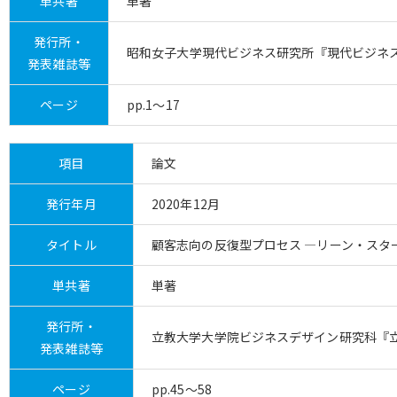
単共著
単著
発行所・
昭和女子大学現代ビジネス研究所『現代ビジネス
発表雑誌等
ページ
pp.1～17
項目
論文
発行年月
2020年12月
タイトル
顧客志向の反復型プロセス ―リーン・スタ
単共著
単著
発行所・
立教大学大学院ビジネスデザイン研究科『立教
発表雑誌等
ページ
pp.45～58