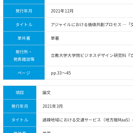
発行年月
2021年12月
タイトル
アジャイルにおける価値共創プロセス ―「
単共著
単著
発行所・
立教大学大学院ビジネスデザイン研究科『立教
発表雑誌等
ページ
pp.33～45
項目
論文
発行年月
2021年3月
タイトル
過疎地域における交通サービス（地方版MaaS）